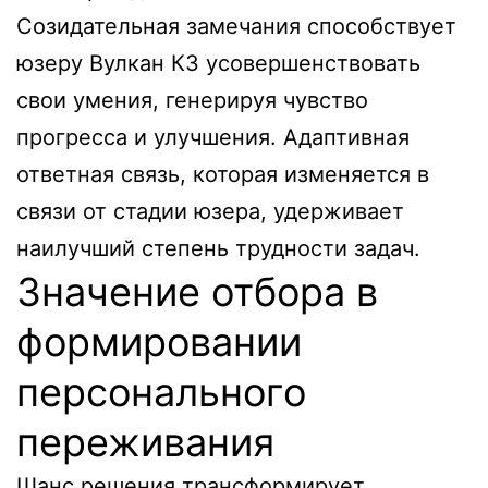
Созидательная замечания способствует
юзеру Вулкан КЗ усовершенствовать
свои умения, генерируя чувство
прогресса и улучшения. Адаптивная
ответная связь, которая изменяется в
связи от стадии юзера, удерживает
наилучший степень трудности задач.
Значение отбора в
формировании
персонального
переживания
Шанс решения трансформирует