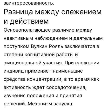
заинтересованность.
Разница между слежением
и действием
Основополагающее различие между
неактивным наблюдением и деятельным
поступком Вулкан Рояль заключается в
степени когнитивной работы и
эмоциональной участия. При слежении
индивид применяет наименьшие
средства концентрации, в то время как
активность ждет сосредоточения,
изучения положения и принятия
решений. Механизм запуска