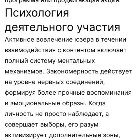
программа или продвигающая акция.
Психология
деятельного участия
Активное вовлечение юзера в течении
взаимодействия с контентом включает
полный систему ментальных
механизмов. Закономерность действует
на уровне нервных соединений,
формируя более прочные воспоминания
и эмоциональные образы. Когда
личность не просто наблюдает, а
совершает выборы, его разум
активизирует дополнительные зоны,