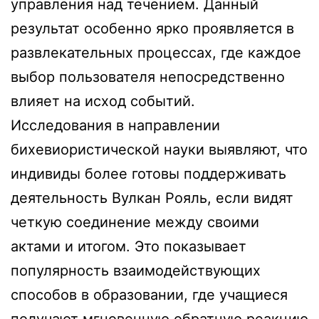
управления над течением. Данный
результат особенно ярко проявляется в
развлекательных процессах, где каждое
выбор пользователя непосредственно
влияет на исход событий.
Исследования в направлении
бихевиористической науки выявляют, что
индивиды более готовы поддерживать
деятельность Вулкан Рояль, если видят
четкую соединение между своими
актами и итогом. Это показывает
популярность взаимодействующих
способов в образовании, где учащиеся