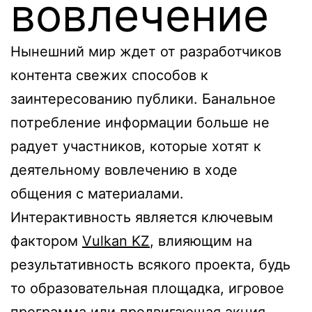
вовлечение
Нынешний мир ждет от разработчиков
контента свежих способов к
заинтересованию публики. Банальное
потребление информации больше не
радует участников, которые хотят к
деятельному вовлечению в ходе
общения с материалами.
Интерактивность является ключевым
фактором
Vulkan KZ
, влияющим на
результативность всякого проекта, будь
то образовательная площадка, игровое