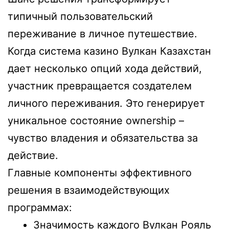
типичный пользовательский
переживание в личное путешествие.
Когда система казино Вулкан Казахстан
дает несколько опций хода действий,
участник превращается создателем
личного переживания. Это генерирует
уникальное состояние ownership –
чувство владения и обязательства за
действие.
Главные компоненты эффективного
решения в взаимодействующих
программах:
Значимость каждого Вулкан Рояль