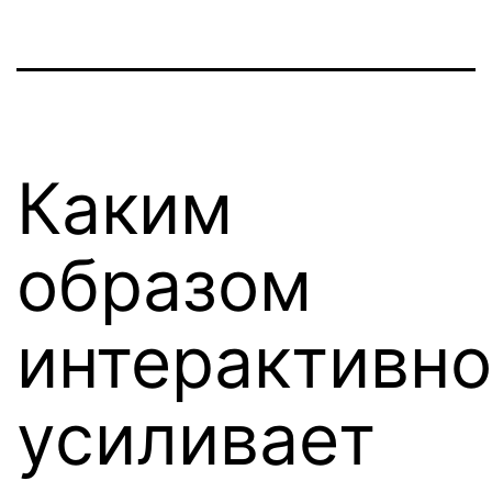
Каким
образом
интерактивно
усиливает