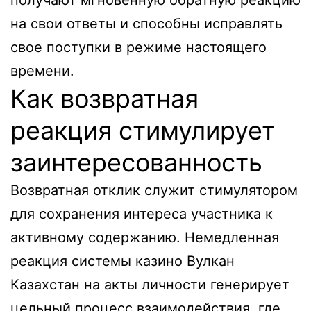
получают мгновенную обратную реакцию
на свои ответы и способны исправлять
свое поступки в режиме настоящего
времени.
Как возвратная
реакция стимулирует
заинтересованность
Возвратная отклик служит стимулятором
для сохранения интереса участника к
активному содержанию. Немедленная
реакция системы казино Вулкан
Казахстан на акты личности генерирует
цельный процесс взаимодействия, где