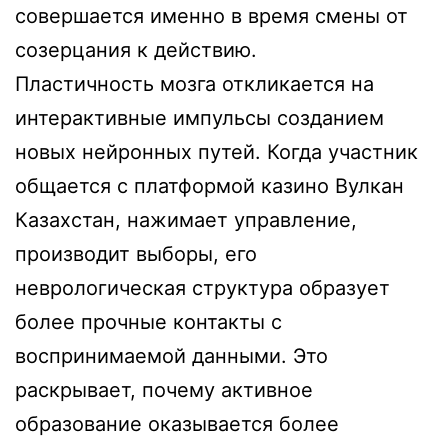
совершается именно в время смены от
созерцания к действию.
Пластичность мозга откликается на
интерактивные импульсы созданием
новых нейронных путей. Когда участник
общается с платформой казино Вулкан
Казахстан, нажимает управление,
производит выборы, его
неврологическая структура образует
более прочные контакты с
воспринимаемой данными. Это
раскрывает, почему активное
образование оказывается более