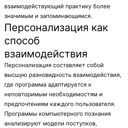
взаимодействующий практику более
значимым и запоминающимся.
Персонализация как
способ
взаимодействия
Персонализация составляет собой
высшую разновидность взаимодействия,
где программа адаптируется к
неповторимым необходимостям и
предпочтениям каждого пользователя.
Программы компьютерного познания
анализируют модели поступков,