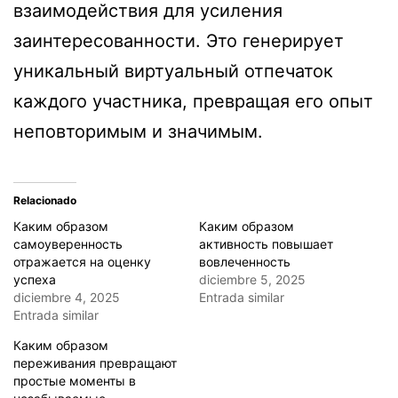
взаимодействия для усиления
заинтересованности. Это генерирует
уникальный виртуальный отпечаток
каждого участника, превращая его опыт
неповторимым и значимым.
Relacionado
Каким образом
Каким образом
самоуверенность
активность повышает
отражается на оценку
вовлеченность
успеха
diciembre 5, 2025
diciembre 4, 2025
Entrada similar
Entrada similar
Каким образом
переживания превращают
простые моменты в