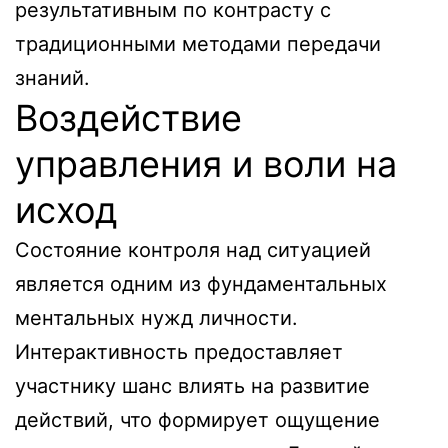
результативным по контрасту с
традиционными методами передачи
знаний.
Воздействие
управления и воли на
исход
Состояние контроля над ситуацией
является одним из фундаментальных
ментальных нужд личности.
Интерактивность предоставляет
участнику шанс влиять на развитие
действий, что формирует ощущение