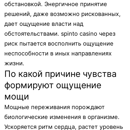
обстановкой. Энергичное принятие
решений, даже возможно рискованных,
дает ощущение власти над
обстоятельствами. spinto casino через
риск пытается восполнить ощущение
неспособности в иных направлениях
жизни.
По какой причине чувства
формируют ощущение
мощи
Мощные переживания порождают
биологические изменения в организме.
Ускоряется ритм сердца, растет уровень