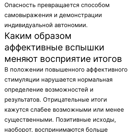
Опасность превращается способом
самовыражения и демонстрации
индивидуальной автономии.
Каким образом
аффективные вспышки
меняют восприятие итогов
В положении повышенного аффективного
стимуляции нарушается нормальная
определение возможностей и
результатов. Отрицательные итоги
кажутся слабее возможными или менее
существенными. Позитивные исходы,
наоборот, воспринимаются больше