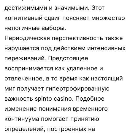
достижимыми и значимыми. Этот
когнитивный сдвиг поясняет множество
нелогичные выборы.
Периодическая перспективность также
нарушается под действием интенсивных
переживаний. Предстоящее
воспринимается как удаленное и
отвлеченное, в то время как настоящий
миг получает гипертрофированную
важность spinto casino. Подобное
изменение понимания временного
континуума помогает принятию
определений, построенных на