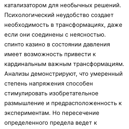
катализатором для необычных решений.
Психологический неудобство создает
необходимость в трансформациях, даже
если они соединены с неясностью.
спинто казино в состоянии давления
имеет возможность привести к
кардинальным важным трансформациям.
Анализы демонстрируют, что умеренный
степень напряжения способен
стимулировать изобретательное
размышление и предрасположенность к
экспериментам. Но пересечение
определенного предела ведет к