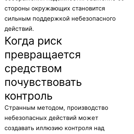
стороны окружающих становится
сильным поддержкой небезопасного
действий.
Когда риск
превращается
средством
почувствовать
контроль
Странным методом, производство
небезопасных действий может
создавать иллюзию контроля над