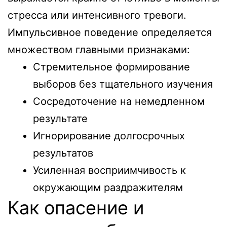
стресса или интенсивного тревоги.
Импульсивное поведение определяется
множеством главными признаками:
Стремительное формирование
выборов без тщательного изучения
Сосредоточение на немедленном
результате
Игнорирование долгосрочных
результатов
Усиленная восприимчивость к
окружающим раздражителям
Как опасение и