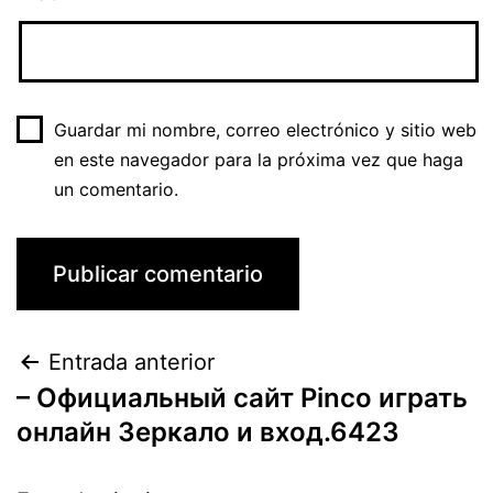
Guardar mi nombre, correo electrónico y sitio web
en este navegador para la próxima vez que haga
un comentario.
Entrada anterior
– Официальный сайт Pinco играть
онлайн Зеркало и вход.6423