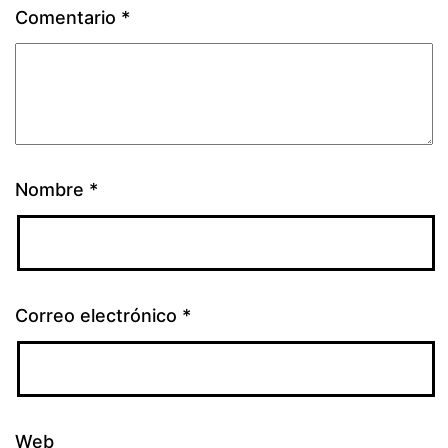
Comentario
*
Nombre
*
Correo electrónico
*
Web