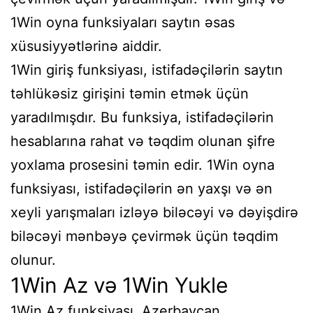
1Win oyna funksiyaları saytın əsas
xüsusiyyətlərinə aiddir.
1Win giriş funksiyası, istifadəçilərin saytın
təhlükəsiz girişini təmin etmək üçün
yaradılmışdır. Bu funksiya, istifadəçilərin
hesablarına rahat və təqdim olunan şifre
yoxlama prosesini təmin edir. 1Win oyna
funksiyası, istifadəçilərin ən yaxşı və ən
xeyli yarışmaları izləyə biləcəyi və dəyişdirə
biləcəyi mənbəyə çevirmək üçün təqdim
olunur.
1Win Az və 1Win Yukle
1Win Az funksiyası, Azerbaycan