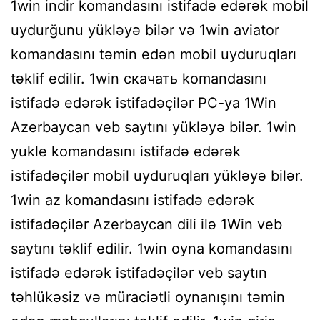
1win indir komandasını istifadə edərək mobil
uydurğunu yükləyə bilər və 1win aviator
komandasını təmin edən mobil uyduruqları
təklif edilir. 1win скачать komandasını
istifadə edərək istifadəçilər PC-ya 1Win
Azerbaycan veb saytını yükləyə bilər. 1win
yukle komandasını istifadə edərək
istifadəçilər mobil uyduruqları yükləyə bilər.
1win az komandasını istifadə edərək
istifadəçilər Azerbaycan dili ilə 1Win veb
saytını təklif edilir. 1win oyna komandasını
istifadə edərək istifadəçilər veb saytın
təhlükəsiz və müraciətli oynanışını təmin