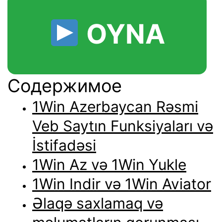
OYNA
Содержимое
1Win Azerbaycan Rəsmi
Veb Saytın Funksiyaları və
İstifadəsi
1Win Az və 1Win Yukle
1Win Indir və 1Win Aviator
Əlaqə saxlamaq və