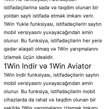
istifadəçilərinə sadə və təqdim olunan bir
yoldan saytı istifadə etmək imkanı verir.
1Win Yukle funksiyası, istifadəçilərin saytın
mobil versiyasını yuxayacağından əmin
olunur. Bu funksiya, istifadəçilərin her yerə
qədər əlaqəli olmaq və 1Win yarışmalarını
izləmək üçün idealdir.
1Win Indir və 1Win Aviator
1Win Indir funksiyası, istifadəçilərin saytın
mobil versiyasını yuxayacağından əmin
olunur. Bu funksiya, istifadəçilərin mobil
cihazlarda da rahat və təqdim olunan bir
şəkildə 1Win yarışmalarını izləmək imkanı