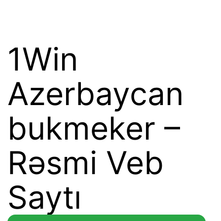
1Win
Azerbaycan
bukmeker –
Rəsmi Veb
Saytı