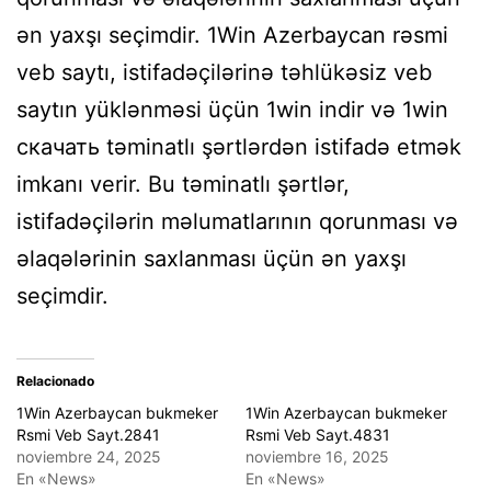
ən yaxşı seçimdir. 1Win Azerbaycan rəsmi
veb saytı, istifadəçilərinə təhlükəsiz veb
saytın yüklənməsi üçün 1win indir və 1win
скачать təminatlı şərtlərdən istifadə etmək
imkanı verir. Bu təminatlı şərtlər,
istifadəçilərin məlumatlarının qorunması və
əlaqələrinin saxlanması üçün ən yaxşı
seçimdir.
Relacionado
1Win Azerbaycan bukmeker
1Win Azerbaycan bukmeker
Rsmi Veb Sayt.2841
Rsmi Veb Sayt.4831
noviembre 24, 2025
noviembre 16, 2025
En «News»
En «News»