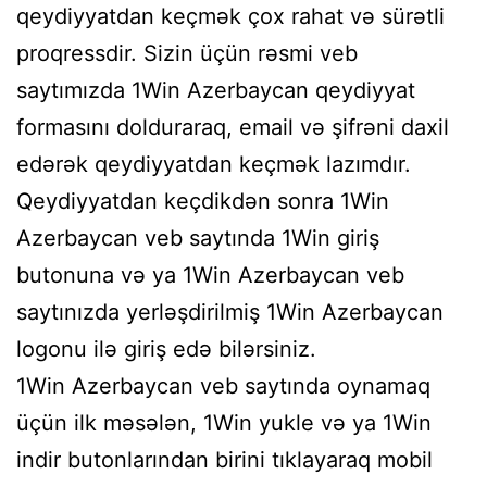
qeydiyyatdan keçmək çox rahat və sürətli
proqressdir. Sizin üçün rəsmi veb
saytımızda 1Win Azerbaycan qeydiyyat
formasını dolduraraq, email və şifrəni daxil
edərək qeydiyyatdan keçmək lazımdır.
Qeydiyyatdan keçdikdən sonra 1Win
Azerbaycan veb saytında 1Win giriş
butonuna və ya 1Win Azerbaycan veb
saytınızda yerləşdirilmiş 1Win Azerbaycan
logonu ilə giriş edə bilərsiniz.
1Win Azerbaycan veb saytında oynamaq
üçün ilk məsələn, 1Win yukle və ya 1Win
indir butonlarından birini tıklayaraq mobil