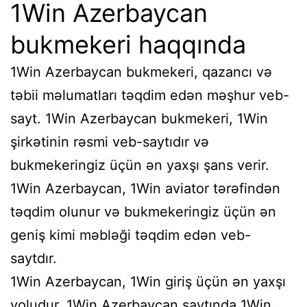
1Win Azerbaycan
bukmekeri haqqında
1Win Azerbaycan bukmekeri, qazancı və
təbii məlumatları təqdim edən məşhur veb-
sayt. 1Win Azerbaycan bukmekeri, 1Win
şirkətinin rəsmi veb-saytıdır və
bukmekeringiz üçün ən yaxşı şans verir.
1Win Azerbaycan, 1Win aviator tərəfindən
təqdim olunur və bukmekeringiz üçün ən
geniş kimi məbləği təqdim edən veb-
saytdır.
1Win Azerbaycan, 1Win giriş üçün ən yaxşı
yoludur. 1Win Azerbaycan saytında 1Win