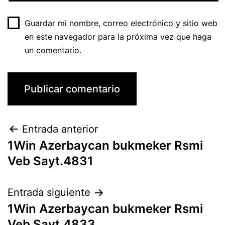
Guardar mi nombre, correo electrónico y sitio web
en este navegador para la próxima vez que haga
un comentario.
Entrada anterior
1Win Azerbaycan bukmeker Rsmi
Veb Sayt.4831
Entrada siguiente
1Win Azerbaycan bukmeker Rsmi
Veb Sayt.4833