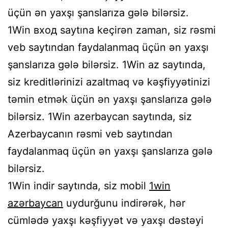
üçün ən yaxşı şanslarıza gələ bilərsiz.
1Win вход saytına keçirən zaman, siz rəsmi
veb saytından faydalanmaq üçün ən yaxşı
şanslarıza gələ bilərsiz. 1Win az saytında,
siz kreditlərinizi azaltmaq və kəşfiyyətinizi
təmin etmək üçün ən yaxşı şanslarıza gələ
bilərsiz. 1Win azerbaycan saytında, siz
Azerbaycanın rəsmi veb saytından
faydalanmaq üçün ən yaxşı şanslarıza gələ
bilərsiz.
1Win indir saytında, siz mobil
1win
azərbaycan
uydurğunu indirərək, hər
cümlədə yaxşı kəşfiyyət və yaxşı dəstəyi