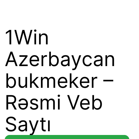
1Win
Azerbaycan
bukmeker –
Rəsmi Veb
Saytı