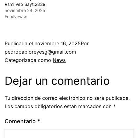
Rsmi Veb Sayt.2839
noviembre 24, 2025
En «News»
Publicada el
noviembre 16, 2025
Por
pedropabloreyesg@gmail.com
Categorizada como
News
Dejar un comentario
Tu dirección de correo electrónico no será publicada.
Los campos obligatorios están marcados con
*
Comentario
*