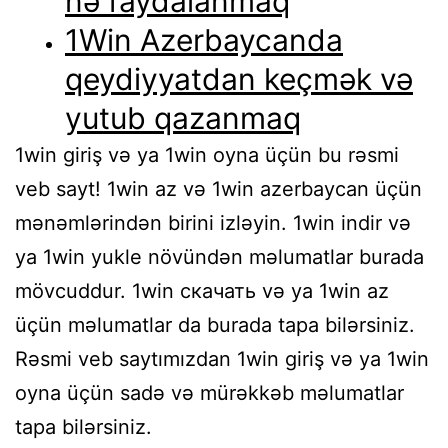
nə faydalanmaq
1Win Azerbaycanda
qeydiyyatdan keçmək və
yutub qazanmaq
1win giriş və ya 1win oyna üçün bu rəsmi
veb sayt! 1win az və 1win azerbaycan üçün
mənəmlərindən birini izləyin. 1win indir və
ya 1win yukle növündən məlumatlar burada
mövcuddur. 1win скачать və ya 1win az
üçün məlumatlar da burada tapa bilərsiniz.
Rəsmi veb saytımızdan 1win giriş və ya 1win
oyna üçün sadə və mürəkkəb məlumatlar
tapa bilərsiniz.