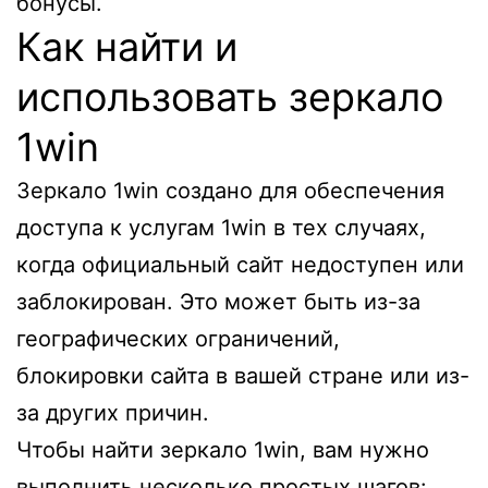
бонусы.
Как найти и
использовать зеркало
1win
Зеркало 1win создано для обеспечения
доступа к услугам 1win в тех случаях,
когда официальный сайт недоступен или
заблокирован. Это может быть из-за
географических ограничений,
блокировки сайта в вашей стране или из-
за других причин.
Чтобы найти зеркало 1win, вам нужно
выполнить несколько простых шагов: