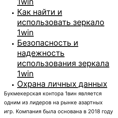
1win
Как найти и
использовать зеркало
1win
Безопасность и
надежность
использования зеркала
1win
Охрана личных данных
Букмекерская контора 1вин является
одним из лидеров на рынке азартных
игр. Компания была основана в 2018 году