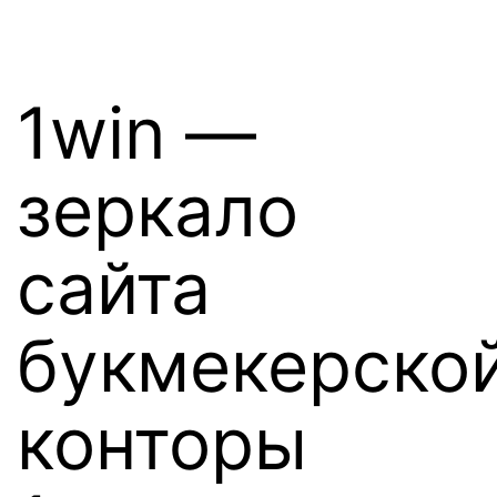
1win —
зеркало
сайта
букмекерско
конторы