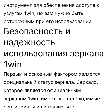
инструмент для обеспечения доступа к
услугам 1win, но вам нужно быть
осторожным при его использовании.
Безопасность и
надежность
использования зеркала
1win
Первым и основным фактором является
официальный статус зеркала. Зеркало,
которое является официальным
зеркалом 1win, имеет все необходимые
сертификаты и лицензии, что