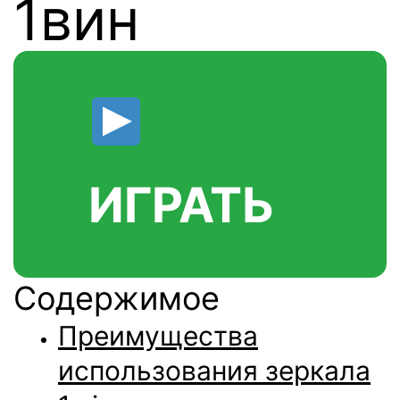
1вин
ИГРАТЬ
Содержимое
Преимущества
использования зеркала