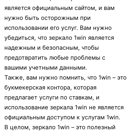
является официальным сайтом, и вам
нужно быть осторожным при
использовании его услуг. Вам нужно
убедиться, что зеркало 1win является
надежным и безопасным, чтобы
предотвратить любые проблемы с
вашими учетными данными.
Также, вам нужно помнить, что 1win – это
букмекерская контора, которая
предлагает услуги по ставкам, и
использование зеркала 1win не является
официальным доступом к услугам 1win.
В целом, зеркало 1win – это полезный