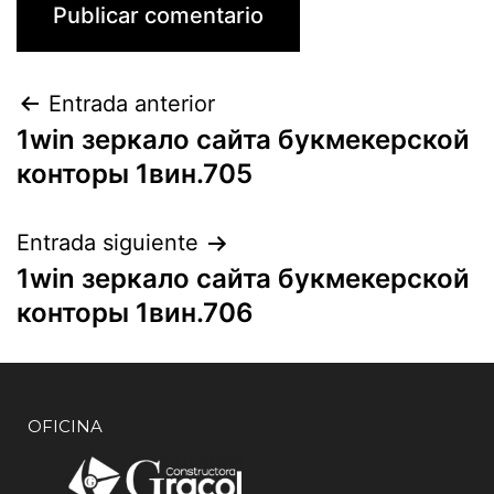
Entrada anterior
1win зеркало сайта букмекерской
конторы 1вин.705
Entrada siguiente
1win зеркало сайта букмекерской
конторы 1вин.706
OFICINA