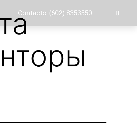
та
Contacto: (602) 8353550
онторы