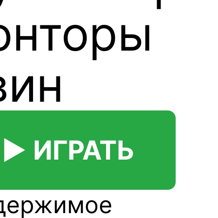
онторы
вин
▶️ ИГРАТЬ
держимое