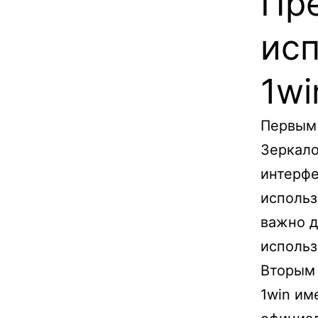
Пр
исп
1wi
Первым 
Зеркало
интерфе
использ
важно д
использ
Вторым 
1win им