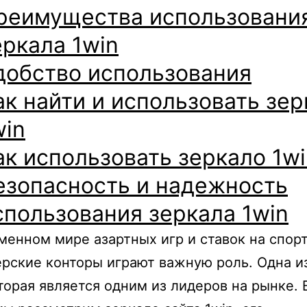
реимущества использовани
еркала 1win
добство использования
ак найти и использовать зер
win
ак использовать зеркало 1wi
езопасность и надежность
спользования зеркала 1win
менном мире азартных игр и ставок на спорт
рские конторы играют важную роль. Одна из
оторая является одним из лидеров на рынке. 