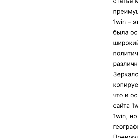
статье 
преимущ
1win – 
была ос
широкий
политич
различн
Зеркало
копируе
что и о
сайта 1
1win, н
географ
Преимущ