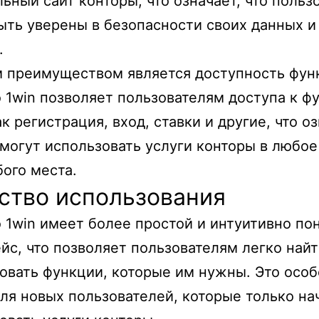
ьный сайт конторы, что означает, что польз
ыть уверены в безопасности своих данных и
.
 преимуществом является доступность фун
 1win позволяет пользователям доступа к ф
ак регистрация, вход, ставки и другие, что оз
 могут использовать услуги конторы в любо
бого места.
ство использования
 1win имеет более простой и интуитивно по
йс, что позволяет пользователям легко найт
овать функции, которые им нужны. Это осо
ля новых пользователей, которые только на