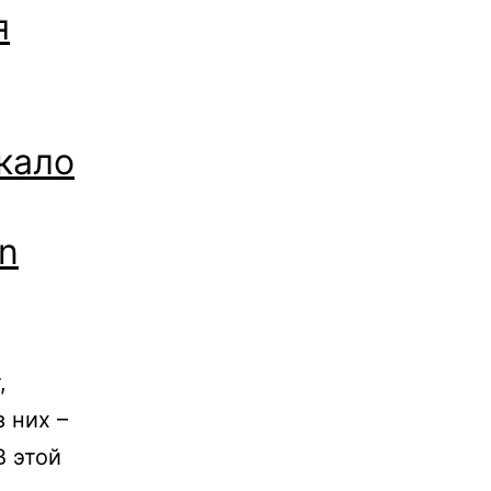
я
кало
n
,
 них –
В этой