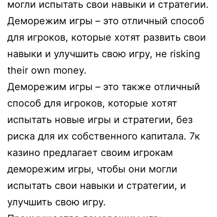
могли испытать свои навыки и стратегии.
Деморежим игры – это отличный способ
для игроков, которые хотят развить свои
навыки и улучшить свою игру, не risking
their own money.
Деморежим игры – это также отличный
способ для игроков, которые хотят
испытать новые игры и стратегии, без
риска для их собственного капитала. 7к
казино предлагает своим игрокам
деморежим игры, чтобы они могли
испытать свои навыки и стратегии, и
улучшить свою игру.