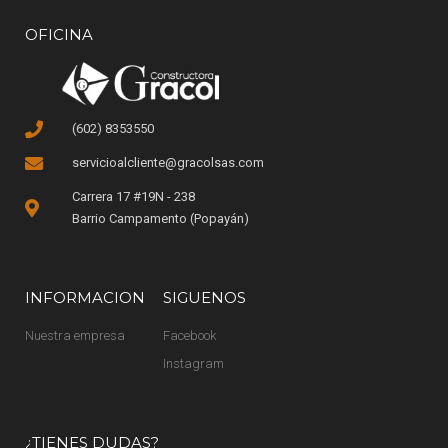
OFICINA
(602) 8353550
servicioalcliente@gracolsas.com
Carrera 17 #19N - 238
Barrio Campamento (Popayán)
INFORMACION
SIGUENOS
Nuestra empresa
Facebook
Instagram
¿TIENES DUDAS?