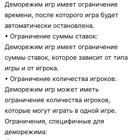
Деморежим игр имеет ограничение
времени, после которого игра будет
автоматически остановлена.
• Ограничение суммы ставок:
Деморежим игр имеет ограничение
суммы ставок, которое зависит от типа
игры и от игрока.
• Ограничение количества игроков:
Деморежим игр может иметь
ограничение количества игроков,
которые могут играть в одной игре.
Ограничения, специфичные для
деморежима: