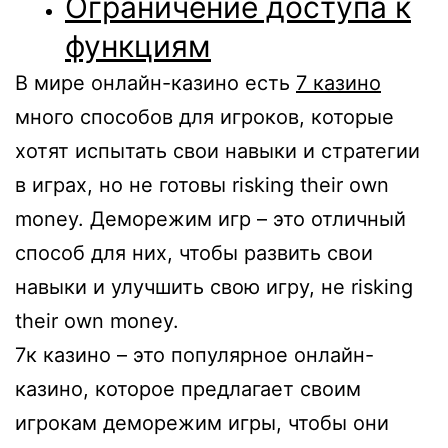
Ограничение доступа к
функциям
В мире онлайн-казино есть
7 казино
много способов для игроков, которые
хотят испытать свои навыки и стратегии
в играх, но не готовы risking their own
money. Деморежим игр – это отличный
способ для них, чтобы развить свои
навыки и улучшить свою игру, не risking
their own money.
7к казино – это популярное онлайн-
казино, которое предлагает своим
игрокам деморежим игры, чтобы они