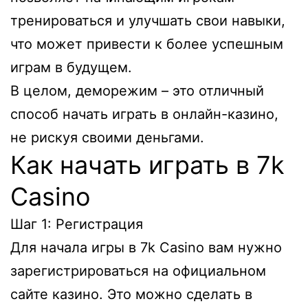
тренироваться и улучшать свои навыки,
что может привести к более успешным
играм в будущем.
В целом, деморежим – это отличный
способ начать играть в онлайн-казино,
не рискуя своими деньгами.
Как начать играть в 7k
Casino
Шаг 1: Регистрация
Для начала игры в 7k Casino вам нужно
зарегистрироваться на официальном
сайте казино. Это можно сделать в