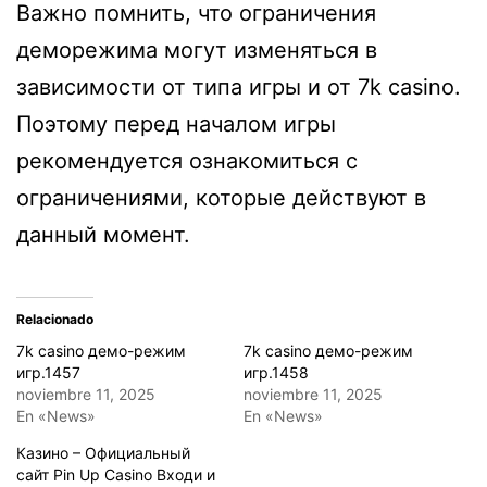
Важно помнить, что ограничения
деморежима могут изменяться в
зависимости от типа игры и от 7k casino.
Поэтому перед началом игры
рекомендуется ознакомиться с
ограничениями, которые действуют в
данный момент.
Relacionado
7k casino демо-режим
7k casino демо-режим
игр.1457
игр.1458
noviembre 11, 2025
noviembre 11, 2025
En «News»
En «News»
Казино – Официальный
сайт Pin Up Casino Входи и