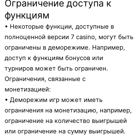
Ограничение доступа к
функциям
• Некоторые функции, доступные в
полноценной версии 7 casino, могут быть
ограничены в деморежиме. Например,
доступ к функциям бонусов или
турниров может быть ограничен.
Ограничения, связанные с
монетизацией:
• Деморежим игр может иметь
ограничения на монетизацию, например,
ограничение на количество выигрышей
или ограничение на сумму выигрышей.