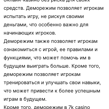
средств. Деморежим позволяет игрокам
испытать игру, не рискуя своими
деньгами, что особенно важно для
начинающих игроков.
Деморежим также позволяет игрокам
ознакомиться с игрой, ее правилами и
функциями, что может помочь им в
будущем выиграть больше. Кроме того,
деморежим позволяет игрокам
тренироваться и улучшать свои навыки,
что может привести к более успешным
играм в будущем.
Кроме того, деморежим в 7k casino