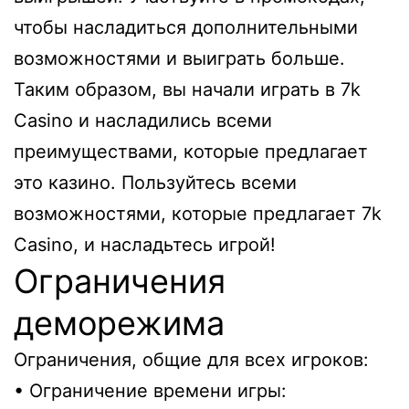
чтобы насладиться дополнительными
возможностями и выиграть больше.
Таким образом, вы начали играть в 7k
Casino и насладились всеми
преимуществами, которые предлагает
это казино. Пользуйтесь всеми
возможностями, которые предлагает 7k
Casino, и насладьтесь игрой!
Ограничения
деморежима
Ограничения, общие для всех игроков:
• Ограничение времени игры: