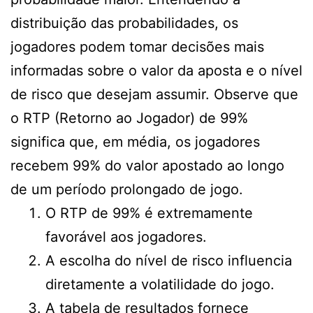
distribuição das probabilidades, os
jogadores podem tomar decisões mais
informadas sobre o valor da aposta e o nível
de risco que desejam assumir. Observe que
o RTP (Retorno ao Jogador) de 99%
significa que, em média, os jogadores
recebem 99% do valor apostado ao longo
de um período prolongado de jogo.
O RTP de 99% é extremamente
favorável aos jogadores.
A escolha do nível de risco influencia
diretamente a volatilidade do jogo.
A tabela de resultados fornece