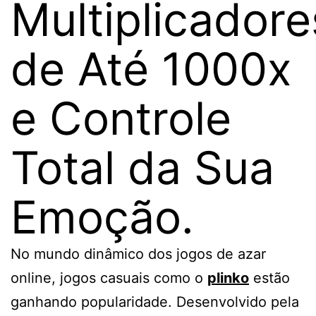
Multiplicadore
de Até 1000x
e Controle
Total da Sua
Emoção.
No mundo dinâmico dos jogos de azar
online, jogos casuais como o
plinko
estão
ganhando popularidade. Desenvolvido pela