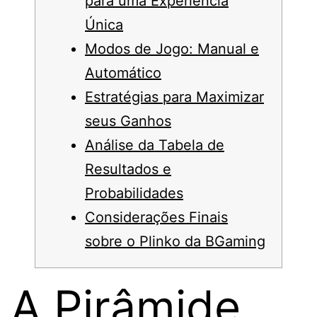
para uma Experiência
Única
Modos de Jogo: Manual e
Automático
Estratégias para Maximizar
seus Ganhos
Análise da Tabela de
Resultados e
Probabilidades
Considerações Finais
sobre o Plinko da BGaming
A Pirâmide