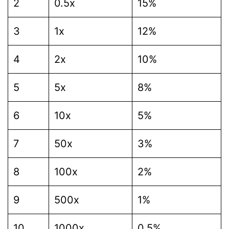
2
0.5x
15%
3
1x
12%
4
2x
10%
5
5x
8%
6
10x
5%
7
50x
3%
8
100x
2%
9
500x
1%
10
1000x
0.5%