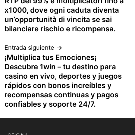
RTP del 99% e moltiplicatori fino a
x1000, dove ogni caduta diventa
un’opportunità di vincita se sai
bilanciare rischio e ricompensa.
Entrada siguiente
¡Multiplica tus Emociones¡
Descubre 1win – tu destino para
casino en vivo, deportes y juegos
rápidos con bonos increíbles y
recompensas continuas y pagos
confiables y soporte 24/7.