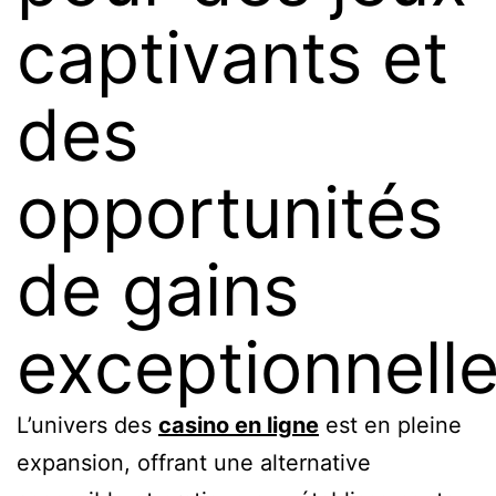
captivants et
des
opportunités
de gains
exceptionnelle
L’univers des
casino en ligne
est en pleine
expansion, offrant une alternative