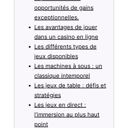
opportunités de gains
exceptionnelles.
Les avantages de jouer
dans un casino en ligne
Les différents types de
jeux disponibles
Les machines à sous : un
classique intemporel
Les jeux de table : défis et
stratégies
Les jeux en direct :
l’immersion au plus haut
point