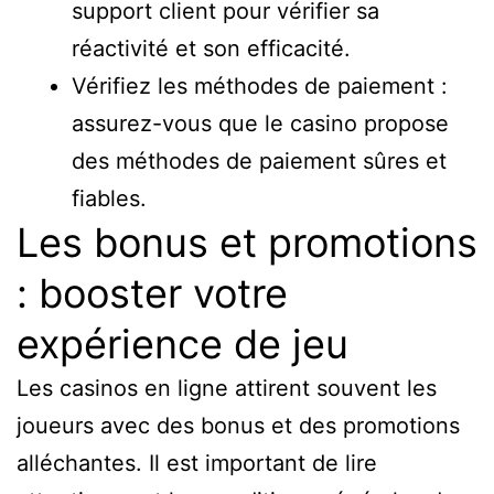
support client pour vérifier sa
réactivité et son efficacité.
Vérifiez les méthodes de paiement :
assurez-vous que le casino propose
des méthodes de paiement sûres et
fiables.
Les bonus et promotions
: booster votre
expérience de jeu
Les casinos en ligne attirent souvent les
joueurs avec des bonus et des promotions
alléchantes. Il est important de lire