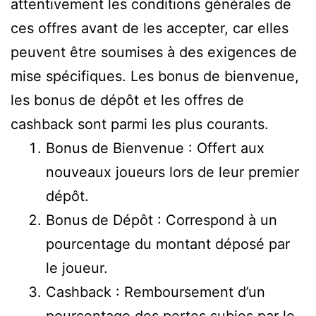
attentivement les conditions générales de
ces offres avant de les accepter, car elles
peuvent être soumises à des exigences de
mise spécifiques. Les bonus de bienvenue,
les bonus de dépôt et les offres de
cashback sont parmi les plus courants.
Bonus de Bienvenue : Offert aux
nouveaux joueurs lors de leur premier
dépôt.
Bonus de Dépôt : Correspond à un
pourcentage du montant déposé par
le joueur.
Cashback : Remboursement d’un