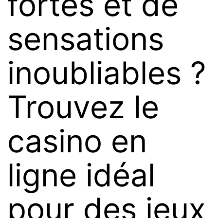
fortes et de
sensations
inoubliables ?
Trouvez le
casino en
ligne idéal
pour des jeux