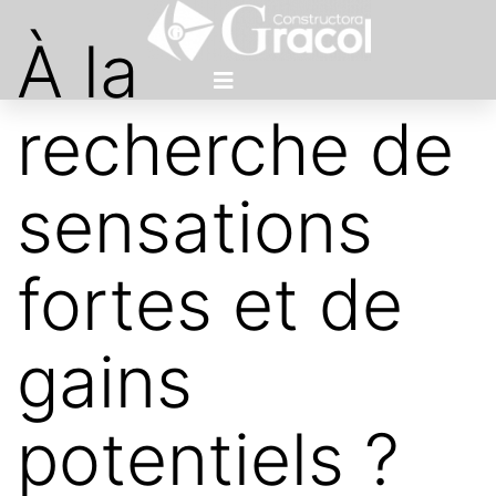
À la
recherche de
sensations
fortes et de
gains
potentiels ?