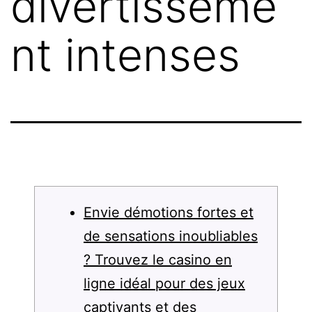
divertisseme
nt intenses
Envie démotions fortes et
de sensations inoubliables
? Trouvez le casino en
ligne idéal pour des jeux
captivants et des