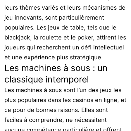
leurs thèmes variés et leurs mécanismes de
jeu innovants, sont particulièrement
populaires. Les jeux de table, tels que le
blackjack, la roulette et le poker, attirent les
joueurs qui recherchent un défi intellectuel
et une expérience plus stratégique.
Les machines à sous : un
classique intemporel
Les machines à sous sont l’un des jeux les
plus populaires dans les casinos en ligne, et
ce pour de bonnes raisons. Elles sont
faciles à comprendre, ne nécessitent
aucune compétence particulière et offrent