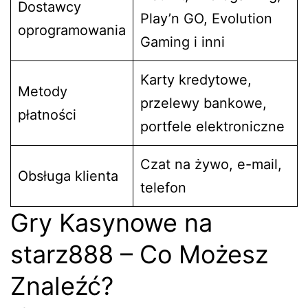
Dostawcy
Play’n GO, Evolution
oprogramowania
Gaming i inni
Karty kredytowe,
Metody
przelewy bankowe,
płatności
portfele elektroniczne
Czat na żywo, e-mail,
Obsługa klienta
telefon
Gry Kasynowe na
starz888 – Co Możesz
Znaleźć?