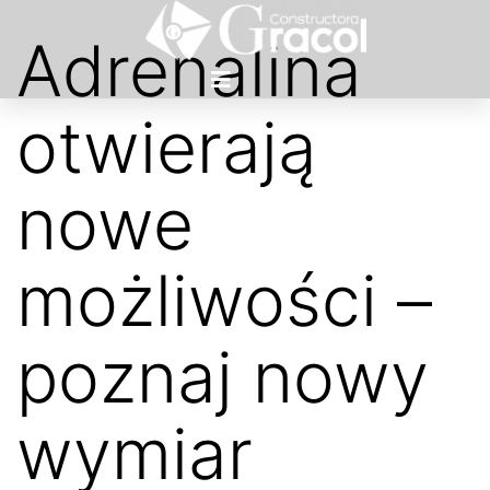
Adrenalina
otwierają
nowe
możliwości –
poznaj nowy
wymiar