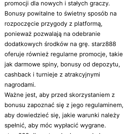
promocji dla nowych i stałych graczy.
Bonusy powitalne to świetny sposób na
rozpoczęcie przygody z platformą,
ponieważ pozwalają na odebranie
dodatkowych środków na grę. starz888
oferuje również regularne promocje, takie
jak darmowe spiny, bonusy od depozytu,
cashback i turnieje z atrakcyjnymi
nagrodami.
Ważne jest, aby przed skorzystaniem z
bonusu zapoznać się z jego regulaminem,
aby dowiedzieć się, jakie warunki należy
spełnić, aby móc wypłacić wygrane.