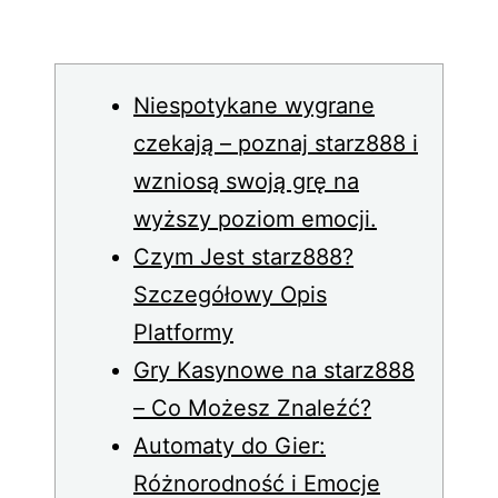
Niespotykane wygrane
czekają – poznaj starz888 i
wzniosą swoją grę na
wyższy poziom emocji.
Czym Jest starz888?
Szczegółowy Opis
Platformy
Gry Kasynowe na starz888
– Co Możesz Znaleźć?
Automaty do Gier:
Różnorodność i Emocje