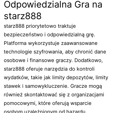
Odpowiedzialna Gra na
starz888
starz888 priorytetowo traktuje
bezpieczeństwo i odpowiedzialną grę.
Platforma wykorzystuje zaawansowane
technologie szyfrowania, aby chronić dane
osobowe i finansowe graczy. Dodatkowo,
starz888 oferuje narzędzia do kontroli
wydatków, takie jak limity depozytów, limity
stawek i samowykluczenie. Gracze mogą
również skontaktować się z organizacjami
pomocowymi, które oferują wsparcie
osobom uzależnionym od hazardu.