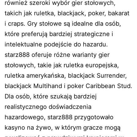
również szeroki wybór gier stołowych,
takich jak ruletka, blackjack, poker, bakarat
i craps. Gry stołowe są idealne dla osób,
które preferują bardziej strategiczne i
intelektualne podejście do hazardu.
starz888 oferuje różne warianty gier
stołowych, takie jak ruletka europejska,
ruletka amerykańska, blackjack Surrender,
blackjack Multihand i poker Caribbean Stud.
Dla osób, które szukają bardziej
realistycznego doświadczenia
hazardowego, starz888 przygotowało
kasyno na żywo, w którym gracze mogą