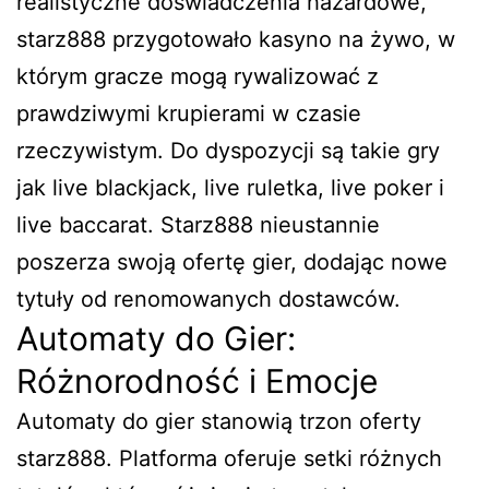
realistyczne doświadczenia hazardowe,
starz888 przygotowało kasyno na żywo, w
którym gracze mogą rywalizować z
prawdziwymi krupierami w czasie
rzeczywistym. Do dyspozycji są takie gry
jak live blackjack, live ruletka, live poker i
live baccarat. Starz888 nieustannie
poszerza swoją ofertę gier, dodając nowe
tytuły od renomowanych dostawców.
Automaty do Gier:
Różnorodność i Emocje
Automaty do gier stanowią trzon oferty
starz888. Platforma oferuje setki różnych