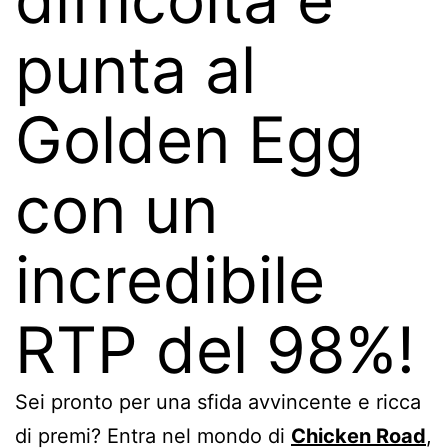
punta al
Golden Egg
con un
incredibile
RTP del 98%!
Sei pronto per una sfida avvincente e ricca
di premi? Entra nel mondo di
Chicken Road
,