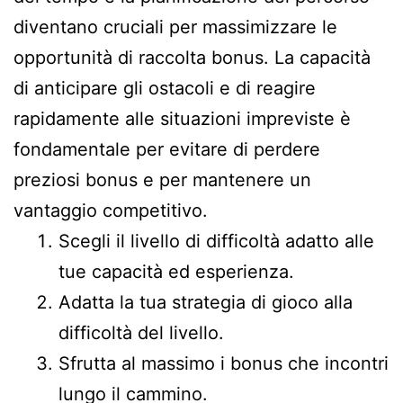
diventano cruciali per massimizzare le
opportunità di raccolta bonus. La capacità
di anticipare gli ostacoli e di reagire
rapidamente alle situazioni impreviste è
fondamentale per evitare di perdere
preziosi bonus e per mantenere un
vantaggio competitivo.
Scegli il livello di difficoltà adatto alle
tue capacità ed esperienza.
Adatta la tua strategia di gioco alla
difficoltà del livello.
Sfrutta al massimo i bonus che incontri
lungo il cammino.