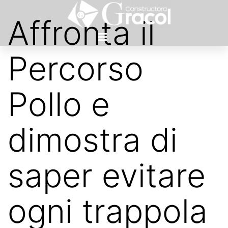
Affronta il
Percorso
Pollo e
dimostra di
saper evitare
ogni trappola