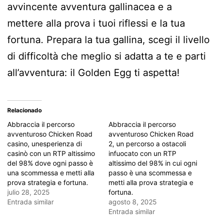
avvincente avventura gallinacea e a
mettere alla prova i tuoi riflessi e la tua
fortuna. Prepara la tua gallina, scegi il livello
di difficoltà che meglio si adatta a te e parti
all’avventura: il Golden Egg ti aspetta!
Relacionado
Abbraccia il percorso
Abbraccia il percorso
avventuroso Chicken Road
avventuroso Chicken Road
casino, unesperienza di
2, un percorso a ostacoli
casinò con un RTP altissimo
infuocato con un RTP
del 98% dove ogni passo è
altissimo del 98% in cui ogni
una scommessa e metti alla
passo è una scommessa e
prova strategia e fortuna.
metti alla prova strategia e
julio 28, 2025
fortuna.
Entrada similar
agosto 8, 2025
Entrada similar