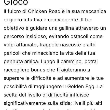
Gioco
Il fulcro di Chicken Road è la sua meccanica
di gioco intuitiva e coinvolgente. Il tuo
obiettivo è guidare una gallina attraverso un
percorso insidioso, evitando ostacoli come
volpi affamate, trappole nascoste e altri
pericoli che minacciano la vita della tua
pennuta amica. Lungo il cammino, potrai
raccogliere bonus che ti aiuteranno a
superare le difficoltà e ad aumentare le tue
possibilità di raggiungere il Golden Egg. La
scelta del livello di difficoltà influisce
significativamente sulla sfida: livelli più alti