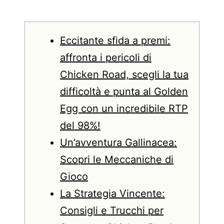
Eccitante sfida a premi:
affronta i pericoli di
Chicken Road, scegli la tua
difficoltà e punta al Golden
Egg con un incredibile RTP
del 98%!
Un’avventura Gallinacea:
Scopri le Meccaniche di
Gioco
La Strategia Vincente:
Consigli e Trucchi per