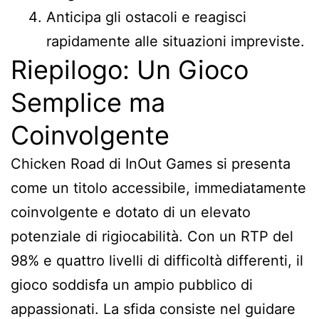
Anticipa gli ostacoli e reagisci
rapidamente alle situazioni impreviste.
Riepilogo: Un Gioco
Semplice ma
Coinvolgente
Chicken Road di InOut Games si presenta
come un titolo accessibile, immediatamente
coinvolgente e dotato di un elevato
potenziale di rigiocabilità. Con un RTP del
98% e quattro livelli di difficoltà differenti, il
gioco soddisfa un ampio pubblico di
appassionati. La sfida consiste nel guidare