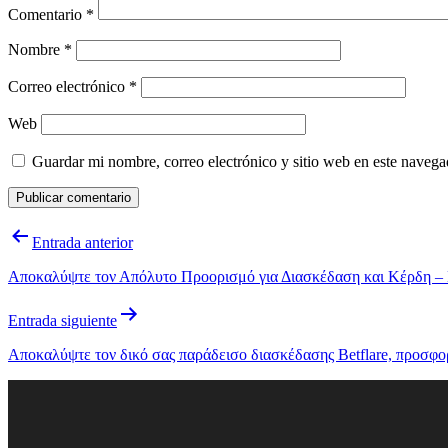
Comentario
*
Nombre
*
Correo electrónico
*
Web
Guardar mi nombre, correo electrónico y sitio web en este naveg
Entrada anterior
Αποκαλύψτε τον Απόλυτο Προορισμό για Διασκέδαση και Κέρδη – Πώ
Entrada siguiente
Αποκαλύψτε τον δικό σας παράδεισο διασκέδασης Betflare, προσφορέ