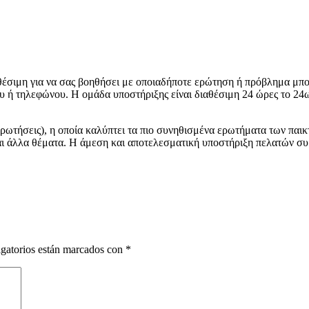
ιαθέσιμη για να σας βοηθήσει με οποιαδήποτε ερώτηση ή πρόβλημα μπο
 ή τηλεφώνου. Η ομάδα υποστήριξης είναι διαθέσιμη 24 ώρες το 24ωρ
 Ερωτήσεις), η οποία καλύπτει τα πιο συνηθισμένα ερωτήματα των παικ
α και άλλα θέματα. Η άμεση και αποτελεσματική υποστήριξη πελατών συ
gatorios están marcados con
*