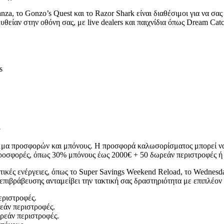
nza, το Gonzo’s Quest και το Razor Shark είναι διαθέσιμοι για να σ
υθείαν στην οθόνη σας, με live dealers και παιχνίδια όπως Dream Catc
s
ραμμα προσφορών και μπόνους. Η προσφορά καλωσορίσματος μπορεί να
 προσφορές, όπως 30% μπόνους έως 2000€ + 50 δωρεάν περιστροφές 
τικές ενέργειες, όπως το Super Savings Weekend Reload, το Wednes
επιβράβευσης ανταμείβει την τακτική σας δραστηριότητα με επιπλέον
ριστροφές.
εάν περιστροφές.
ρεάν περιστροφές.