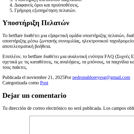
Διαφανείς όροι και προϋποθέσεις.
Γρήγορη εξυπηρέτηση πελατών.
Υποστήριξη Πελατών
Το betflare διαθέτει μια εξαιρετική ομάδα υποστήριξης πελατών, δ
υποστήριξης μέσω ζωντανής συνομιλίας, ηλεκτρονικού ταχυδρομείου
αποτελεσματική βοήθεια.
Επιπλέον, το betflare διαθέτει μια αναλυτική ενότητα FAQ (Συχνές
σχετικά με τις καταθέσεις, τις αναλήψεις, τα μπόνους, τα παιχνίδι
τους παίκτες.
Publicada el
noviembre 21, 2025
Por
pedropabloreyesg@gmail.com
Categorizada como
Post
Dejar un comentario
Tu dirección de correo electrónico no será publicada.
Los campos obli