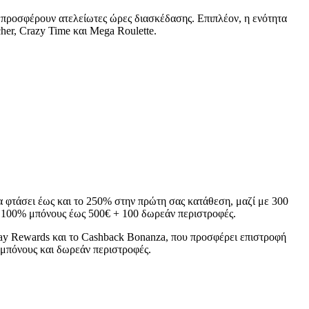
ας προσφέρουν ατελείωτες ώρες διασκέδασης. Επιπλέον, η ενότητα
her, Crazy Time και Mega Roulette.
 φτάσει έως και το 250% στην πρώτη σας κατάθεση, μαζί με 300
ή 100% μπόνους έως 500€ + 100 δωρεάν περιστροφές.
day Rewards και το Cashback Bonanza, που προσφέρει επιστροφή
 μπόνους και δωρεάν περιστροφές.