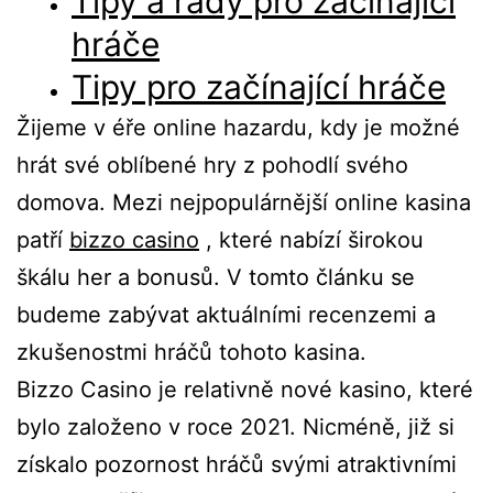
Tipy a rady pro začínající
hráče
Tipy pro začínající hráče
Žijeme v éře online hazardu, kdy je možné
hrát své oblíbené hry z pohodlí svého
domova. Mezi nejpopulárnější online kasina
patří
bizzo casino
, které nabízí širokou
škálu her a bonusů. V tomto článku se
budeme zabývat aktuálními recenzemi a
zkušenostmi hráčů tohoto kasina.
Bizzo Casino je relativně nové kasino, které
bylo založeno v roce 2021. Nicméně, již si
získalo pozornost hráčů svými atraktivními