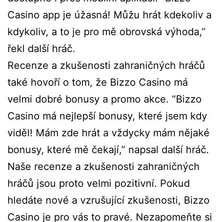
Casino app je úžasná! Můžu hrát kdekoliv a
kdykoliv, a to je pro mě obrovská výhoda,”
řekl další hráč.
Recenze a zkušenosti zahraničných hráčů
také hovoří o tom, že Bizzo Casino má
velmi dobré bonusy a promo akce. “Bizzo
Casino má nejlepší bonusy, které jsem kdy
viděl! Mám zde hrát a vždycky mám nějaké
bonusy, které mě čekají,” napsal další hráč.
Naše recenze a zkušenosti zahraničných
hráčů jsou proto velmi pozitivní. Pokud
hledáte nové a vzrušující zkušenosti, Bizzo
Casino je pro vás to pravé. Nezapomeňte si