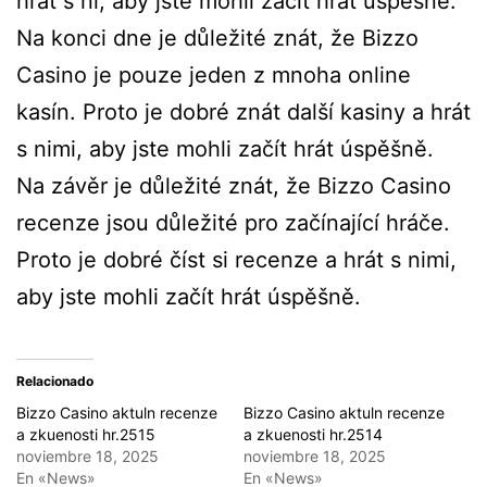
hrát s ní, aby jste mohli začít hrát úspěšně.
Na konci dne je důležité znát, že Bizzo
Casino je pouze jeden z mnoha online
kasín. Proto je dobré znát další kasiny a hrát
s nimi, aby jste mohli začít hrát úspěšně.
Na závěr je důležité znát, že Bizzo Casino
recenze jsou důležité pro začínající hráče.
Proto je dobré číst si recenze a hrát s nimi,
aby jste mohli začít hrát úspěšně.
Relacionado
Bizzo Casino aktuln recenze
Bizzo Casino aktuln recenze
a zkuenosti hr.2515
a zkuenosti hr.2514
noviembre 18, 2025
noviembre 18, 2025
En «News»
En «News»