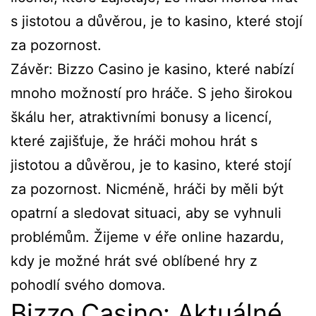
s jistotou a důvěrou, je to kasino, které stojí
za pozornost.
Závěr: Bizzo Casino je kasino, které nabízí
mnoho možností pro hráče. S jeho širokou
škálu her, atraktivními bonusy a licencí,
které zajišťuje, že hráči mohou hrát s
jistotou a důvěrou, je to kasino, které stojí
za pozornost. Nicméně, hráči by měli být
opatrní a sledovat situaci, aby se vyhnuli
problémům. Žijeme v éře online hazardu,
kdy je možné hrát své oblíbené hry z
pohodlí svého domova.
Bizzo Casino: Aktuálné