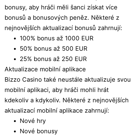
bonusy, aby hráči měli šanci získat více
bonusů a bonusových peněz. Některé z
nejnovějších aktualizací bonusů zahrnují:
100% bonus až 1000 EUR
50% bonus až 500 EUR
25% bonus až 250 EUR
Aktualizace mobilní aplikace
Bizzo Casino také neustále aktualizuje svou
mobilní aplikaci, aby hráči mohli hrát
kdekoliv a kdykoliv. Některé z nejnovějších
aktualizací mobilní aplikace zahrnují:
Nové hry
Nové bonusy