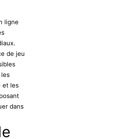
n ligne
es
diaux.
e de jeu
sibles
 les
 et les
oposant
guer dans
de