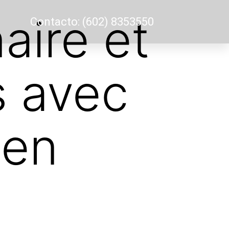
aire et
Contacto: (602) 8353550
s avec
 en