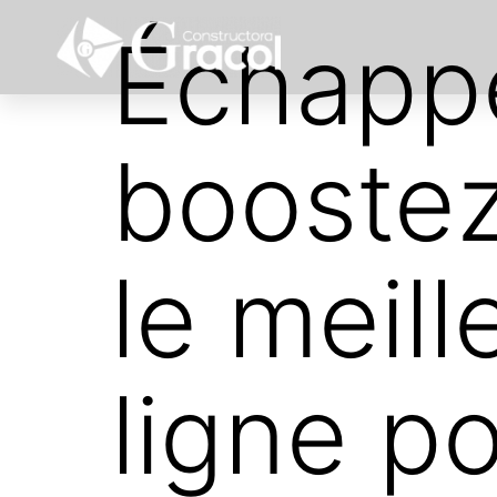
Échappe
boostez
le meill
ligne p