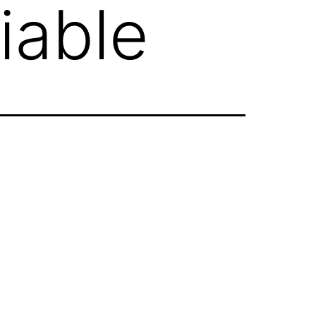
iable