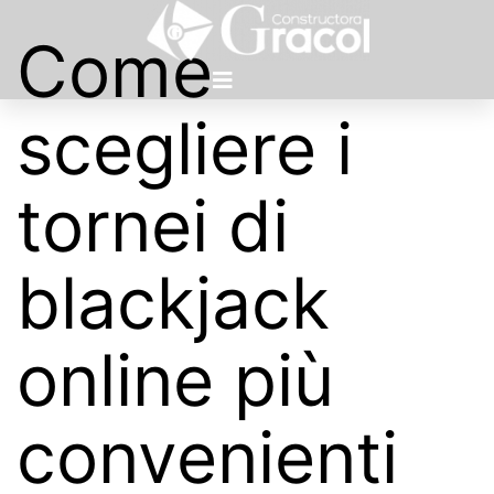
Come
scegliere i
tornei di
blackjack
online più
convenienti