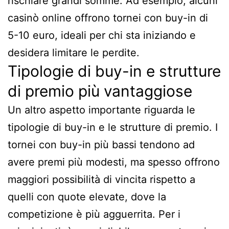
rischiare grandi somme. Ad esempio, alcuni
casinò online offrono tornei con buy-in di
5-10 euro, ideali per chi sta iniziando e
desidera limitare le perdite.
Tipologie di buy-in e strutture
di premio più vantaggiose
Un altro aspetto importante riguarda le
tipologie di buy-in e le strutture di premio. I
tornei con buy-in più bassi tendono ad
avere premi più modesti, ma spesso offrono
maggiori possibilità di vincita rispetto a
quelli con quote elevate, dove la
competizione è più agguerrita. Per i