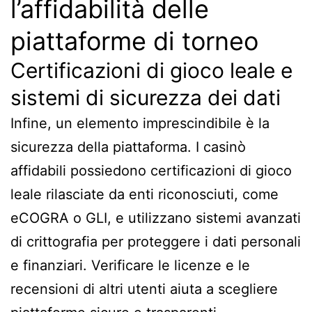
l’affidabilità delle
piattaforme di torneo
Certificazioni di gioco leale e
sistemi di sicurezza dei dati
Infine, un elemento imprescindibile è la
sicurezza della piattaforma. I casinò
affidabili possiedono certificazioni di gioco
leale rilasciate da enti riconosciuti, come
eCOGRA o GLI, e utilizzano sistemi avanzati
di crittografia per proteggere i dati personali
e finanziari. Verificare le licenze e le
recensioni di altri utenti aiuta a scegliere