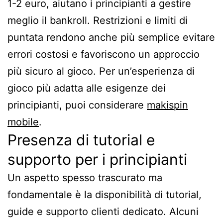
1-2 euro, aiutano i principianti a gestire
meglio il bankroll. Restrizioni e limiti di
puntata rendono anche più semplice evitare
errori costosi e favoriscono un approccio
più sicuro al gioco. Per un’esperienza di
gioco più adatta alle esigenze dei
principianti, puoi considerare
makispin
mobile
.
Presenza di tutorial e
supporto per i principianti
Un aspetto spesso trascurato ma
fondamentale è la disponibilità di tutorial,
guide e supporto clienti dedicato. Alcuni