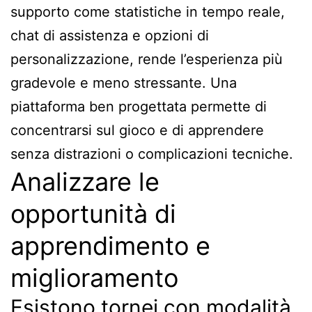
supporto come statistiche in tempo reale,
chat di assistenza e opzioni di
personalizzazione, rende l’esperienza più
gradevole e meno stressante. Una
piattaforma ben progettata permette di
concentrarsi sul gioco e di apprendere
senza distrazioni o complicazioni tecniche.
Analizzare le
opportunità di
apprendimento e
miglioramento
Esistono tornei con modalità