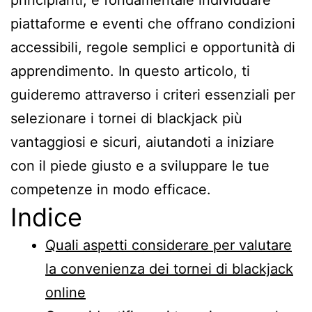
principianti, è fondamentale individuare
piattaforme e eventi che offrano condizioni
accessibili, regole semplici e opportunità di
apprendimento. In questo articolo, ti
guideremo attraverso i criteri essenziali per
selezionare i tornei di blackjack più
vantaggiosi e sicuri, aiutandoti a iniziare
con il piede giusto e a sviluppare le tue
competenze in modo efficace.
Indice
Quali aspetti considerare per valutare
la convenienza dei tornei di blackjack
online