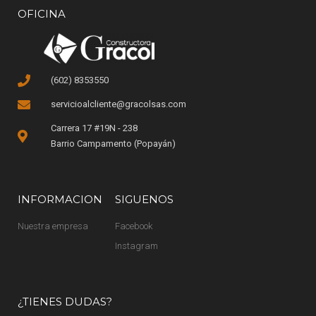
OFICINA
(602) 8353550
servicioalcliente@gracolsas.com
Carrera 17 #19N - 238
Barrio Campamento (Popayán)
INFORMACION
SIGUENOS
Nuestra empresa
Facebook
Instagram
¿TIENES DUDAS?