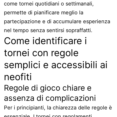
come tornei quotidiani o settimanali,
permette di pianificare meglio la
partecipazione e di accumulare esperienza
nel tempo senza sentirsi sopraffatti.
Come identificare i
tornei con regole
semplici e accessibili ai
neofiti
Regole di gioco chiare e
assenza di complicazioni
Per i principianti, la chiarezza delle regole è
essenziale. I tornei con regolamenti