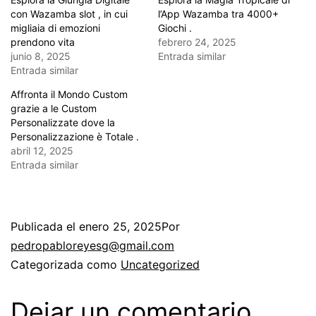
con Wazamba slot , in cui
l’App Wazamba tra 4000+
migliaia di emozioni
Giochi .
prendono vita
febrero 24, 2025
junio 8, 2025
Entrada similar
Entrada similar
Affronta il Mondo Custom
grazie a le Custom
Personalizzate dove la
Personalizzazione è Totale .
abril 12, 2025
Entrada similar
Publicada el
enero 25, 2025
Por
pedropabloreyesg@gmail.com
Categorizada como
Uncategorized
Dejar un comentario