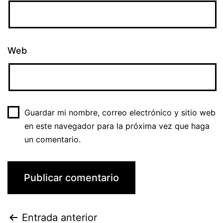
Web
Guardar mi nombre, correo electrónico y sitio web
en este navegador para la próxima vez que haga
un comentario.
Entrada anterior