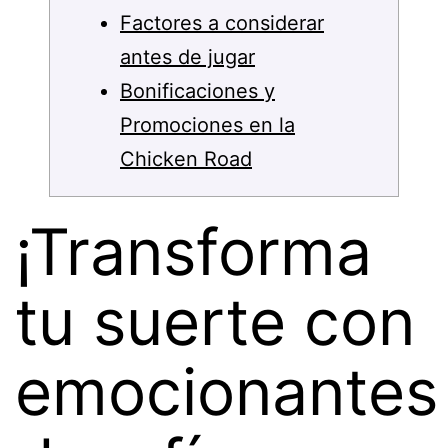
Factores a considerar
antes de jugar
Bonificaciones y
Promociones en la
Chicken Road
¡Transforma
tu suerte con
emocionantes