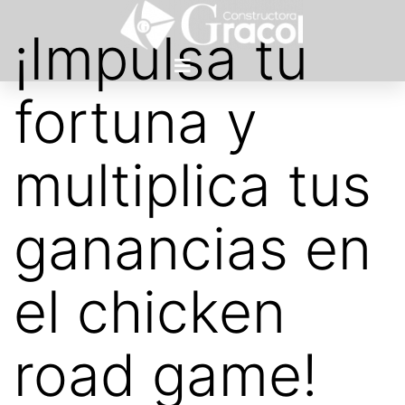
¡Impulsa tu
fortuna y
multiplica tus
ganancias en
el chicken
road game!