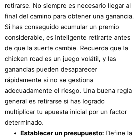
retirarse. No siempre es necesario llegar al
final del camino para obtener una ganancia.
Si has conseguido acumular un premio
considerable, es inteligente retirarte antes
de que la suerte cambie. Recuerda que la
chicken road es un juego volátil, y las
ganancias pueden desaparecer
rápidamente si no se gestiona
adecuadamente el riesgo. Una buena regla
general es retirarse si has logrado
multiplicar tu apuesta inicial por un factor
determinado.
Establecer un presupuesto:
Define la