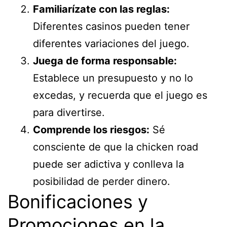
Familiarízate con las reglas:
Diferentes casinos pueden tener
diferentes variaciones del juego.
Juega de forma responsable:
Establece un presupuesto y no lo
excedas, y recuerda que el juego es
para divertirse.
Comprende los riesgos:
Sé
consciente de que la chicken road
puede ser adictiva y conlleva la
posibilidad de perder dinero.
Bonificaciones y
Promociones en la