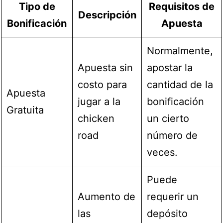
Tipo de
Requisitos de
Descripción
Bonificación
Apuesta
Normalmente,
Apuesta sin
apostar la
costo para
cantidad de la
Apuesta
jugar a la
bonificación
Gratuita
chicken
un cierto
road
número de
veces.
Puede
Aumento de
requerir un
las
depósito