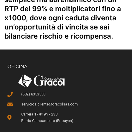
RTP del 99% e moltiplicatori fino a
x1000, dove ogni caduta diventa
un’opportunità di vincita se sai
bilanciare rischio e ricompensa.
OFICINA
(602) 8353550
servicioalcliente@gracolsas.com
Carrera 17 #19N - 238
Barrio Campamento (Popayán)