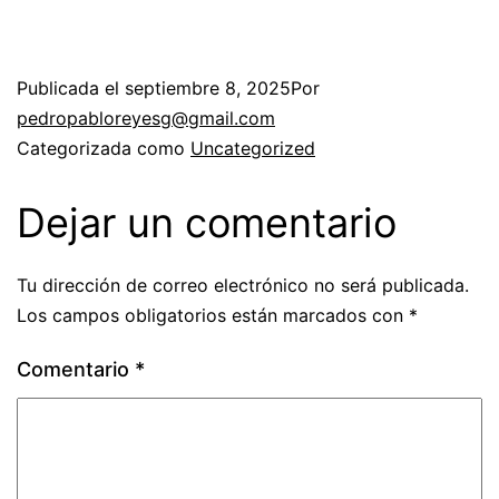
Publicada el
septiembre 8, 2025
Por
pedropabloreyesg@gmail.com
Categorizada como
Uncategorized
Dejar un comentario
Tu dirección de correo electrónico no será publicada.
Los campos obligatorios están marcados con
*
Comentario
*