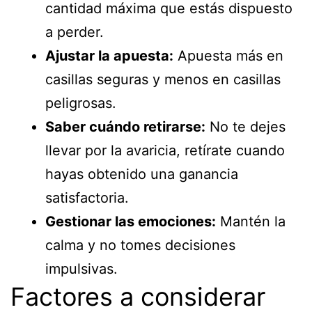
cantidad máxima que estás dispuesto
a perder.
Ajustar la apuesta:
Apuesta más en
casillas seguras y menos en casillas
peligrosas.
Saber cuándo retirarse:
No te dejes
llevar por la avaricia, retírate cuando
hayas obtenido una ganancia
satisfactoria.
Gestionar las emociones:
Mantén la
calma y no tomes decisiones
impulsivas.
Factores a considerar