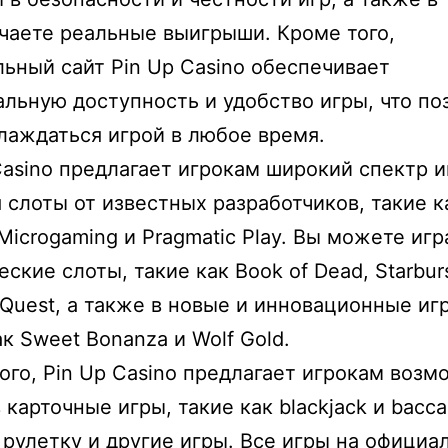
чаете реальные выигрыши. Кроме того,
ьный сайт Pin Up Casino обеспечивает
льную доступность и удобство игры, что по
лаждаться игрой в любое время.
Casino предлагает игрокам широкий спектр и
 слоты от известных разработчиков, такие к
 Microgaming и Pragmatic Play. Вы можете игр
еские слоты, такие как Book of Dead, Starbur
 Quest, а также в новые и инновационные иг
ак Sweet Bonanza и Wolf Gold.
ого, Pin Up Casino предлагает игрокам воз
 карточные игры, такие как blackjack и baccar
 рулетку и другие игры. Все игры на официа