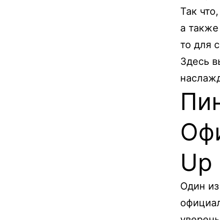
Так что
а также
то для с
Здесь в
наслажд
Пин
Офи
Up 
Один из
официал
уверены