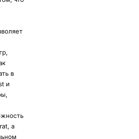
зволяет
гр,
ак
ать в
st и
ры,
можность
at, а
льном