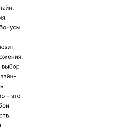
лайн,
мя.
 бонусы
озит,
ложения.
й выбор
нлайн-
ть
o – это
бой
ств.
ы