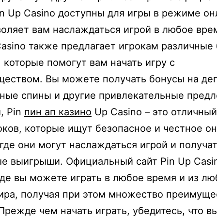
in Up Casino доступны для игры в режиме он
воляет вам наслаждаться игрой в любое вре
Casino также предлагает игрокам различные
, которые помогут вам начать игру с
еством. Вы можете получать бонусы на деп
ные спины и другие привлекательные пред
, Pin
пин ап казино
Up Casino – это отличны
оков, которые ищут безопасное и честное о
 где они могут наслаждаться игрой и получа
е выигрыши. Официальный сайт Pin Up Casin
где вы можете играть в любое время и из лю
ира, получая при этом множество преимуще
Прежде чем начать играть, убедитесь, что в