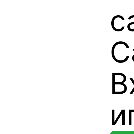
с
C
В
и