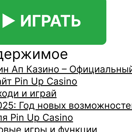
▶️ ИГРАТЬ
держимое
ин Ап Казино – Официальны
айт Pin Up Casino
ходи и играй
025: Год новых возможносте
ля Pin Up Casino
овые игры и функции