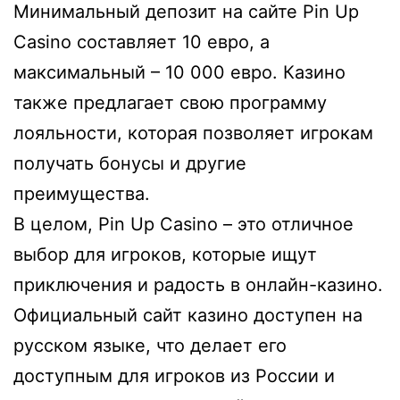
Минимальный депозит на сайте Pin Up
Casino составляет 10 евро, а
максимальный – 10 000 евро. Казино
также предлагает свою программу
лояльности, которая позволяет игрокам
получать бонусы и другие
преимущества.
В целом, Pin Up Casino – это отличное
выбор для игроков, которые ищут
приключения и радость в онлайн-казино.
Официальный сайт казино доступен на
русском языке, что делает его
доступным для игроков из России и