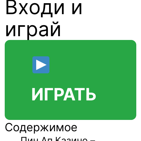
Входи и
играй
ИГРАТЬ
Содержимое
Пин Ап Казино –