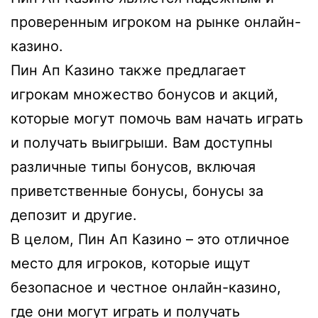
проверенным игроком на рынке онлайн-
казино.
Пин Ап Казино также предлагает
игрокам множество бонусов и акций,
которые могут помочь вам начать играть
и получать выигрыши. Вам доступны
различные типы бонусов, включая
приветственные бонусы, бонусы за
депозит и другие.
В целом, Пин Ап Казино – это отличное
место для игроков, которые ищут
безопасное и честное онлайн-казино,
где они могут играть и получать