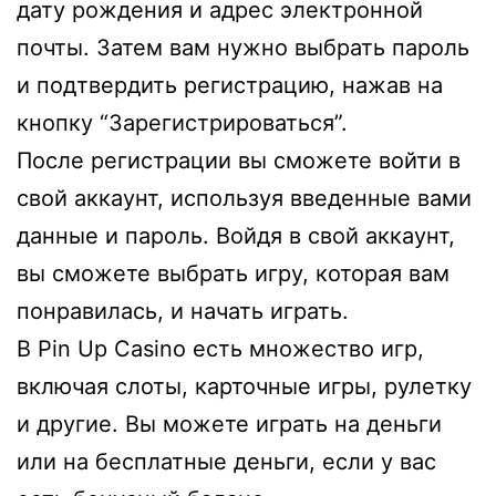
дату рождения и адрес электронной
почты. Затем вам нужно выбрать пароль
и подтвердить регистрацию, нажав на
кнопку “Зарегистрироваться”.
После регистрации вы сможете войти в
свой аккаунт, используя введенные вами
данные и пароль. Войдя в свой аккаунт,
вы сможете выбрать игру, которая вам
понравилась, и начать играть.
В Pin Up Casino есть множество игр,
включая слоты, карточные игры, рулетку
и другие. Вы можете играть на деньги
или на бесплатные деньги, если у вас