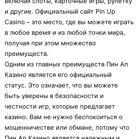
включая слоты, карточные игры, рулетку
и другие. Официальный сайт Pin Up
Casino – это место, где вы можете играть
в любое время и из любой точки мира,
получая при этом множество
преимуществ.
Одним из главных преимуществ Пин Ап
Казино является его официальный
статус. Это означает, что вы можете
быть уверены в безопасности и
честности игр, которые предлагает
казино. Вам не нужно беспокоиться о
мошенничестве или обмане, потому что
Пин Ап Казино является надежным и