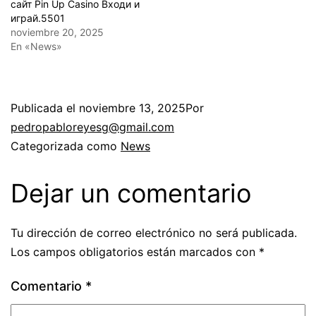
сайт Pin Up Casino Входи и
играй.5501
noviembre 20, 2025
En «News»
Publicada el
noviembre 13, 2025
Por
pedropabloreyesg@gmail.com
Categorizada como
News
Dejar un comentario
Tu dirección de correo electrónico no será publicada.
Los campos obligatorios están marcados con
*
Comentario
*