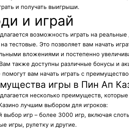
грать и получать выигрыши.
ди и играй
длагается возможность играть на реальные 
 на тестовые. Это позволяет вам начать игра
ьными вложениями и постепенно увеличива
 Вам также доступны различные бонусы и ак
 помогут вам начать играть с преимущество
мущества игры в Пин Ап Ка
длагается несколько преимуществ, которые
Казино лучшим выбором для игроков:
 выбор игр – более 3000 игр, включая слот
ые игры, рулетку и другие.