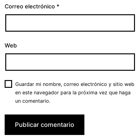
Correo electrónico
*
Web
Guardar mi nombre, correo electrónico y sitio web
en este navegador para la próxima vez que haga
un comentario.