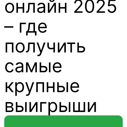
онлайн 2025
– где
получить
самые
крупные
выигрыши