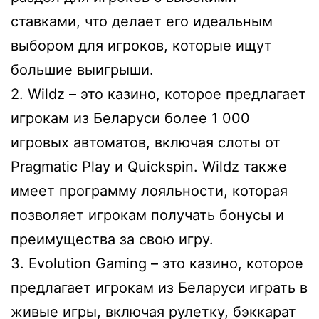
ставками, что делает его идеальным
выбором для игроков, которые ищут
большие выигрыши.
2. Wildz – это казино, которое предлагает
игрокам из Беларуси более 1 000
игровых автоматов, включая слоты от
Pragmatic Play и Quickspin. Wildz также
имеет программу лояльности, которая
позволяет игрокам получать бонусы и
преимущества за свою игру.
3. Evolution Gaming – это казино, которое
предлагает игрокам из Беларуси играть в
живые игры, включая рулетку, бэккарат