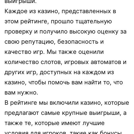
выигрыши.
Каждое из казино, представленных в
этом рейтинге, прошло тщательную
проверку и получило высокую оценку за
свою репутацию, безопасность и
качество игр. Мы также оценили
количество слотов, игровых автоматов и
других игр, доступных на каждом из
казино, чтобы помочь вам найти то, что
вам нужно.
В рейтинге мы включили казино, которые
предлагают самые крупные выигрыши, а
также те, которые имеют лучшие
условия для игроков, такие как бонусы,