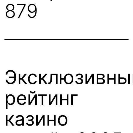
879
Эксклюзивны
рейтинг
казино