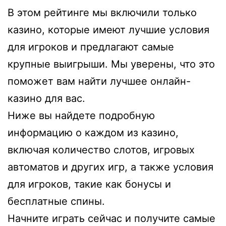
В этом рейтинге мы включили только
казино, которые имеют лучшие условия
для игроков и предлагают самые
крупные выигрыши. Мы уверены, что это
поможет вам найти лучшее онлайн-
казино для вас.
Ниже вы найдете подробную
информацию о каждом из казино,
включая количество слотов, игровых
автоматов и других игр, а также условия
для игроков, такие как бонусы и
бесплатные спины.
Начните играть сейчас и получите самые