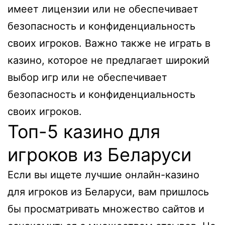
имеет лицензии или не обеспечивает
безопасность и конфиденциальность
своих игроков. Важно также не играть в
казино, которое не предлагает широкий
выбор игр или не обеспечивает
безопасность и конфиденциальность
своих игроков.
Топ-5 казино для
игроков из Беларуси
Если вы ищете лучшие онлайн-казино
для игроков из Беларуси, вам пришлось
бы просматривать множество сайтов и