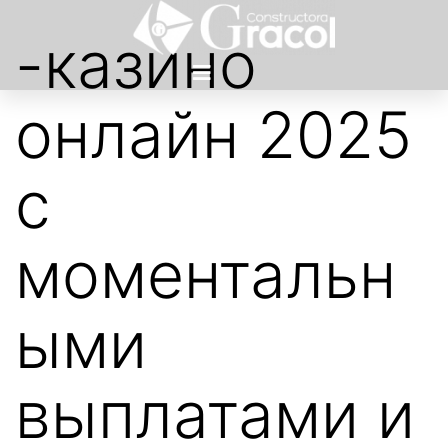
-казино
онлайн 2025
с
моментальн
ыми
выплатами и