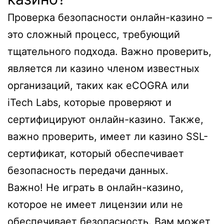
Проверка безопасности онлайн-казино –
это сложный процесс, требующий
тщательного подхода. Важно проверить,
является ли казино членом известных
организаций, таких как eCOGRA или
iTech Labs, которые проверяют и
сертифицируют онлайн-казино. Также,
важно проверить, имеет ли казино SSL-
сертификат, который обеспечивает
безопасность передачи данных.
Важно! Не играть в онлайн-казино,
которое не имеет лицензии или не
обеспечивает безопасность. Вам может