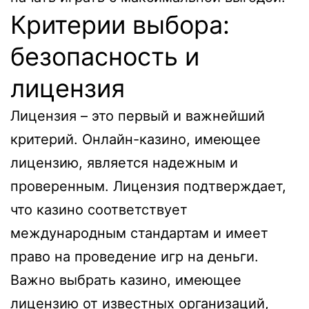
Критерии выбора:
безопасность и
лицензия
Лицензия – это первый и важнейший
критерий. Онлайн-казино, имеющее
лицензию, является надежным и
проверенным. Лицензия подтверждает,
что казино соответствует
международным стандартам и имеет
право на проведение игр на деньги.
Важно выбрать казино, имеющее
лицензию от известных организаций,