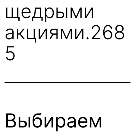
щедрыми
акциями.268
5
Выбираем