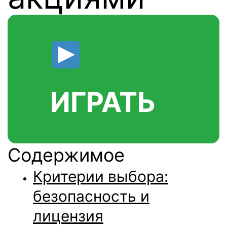
ИГРАТЬ
Содержимое
Критерии выбора:
безопасность и
лицензия