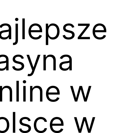
ajlepsze
asyna
nline w
olsce w