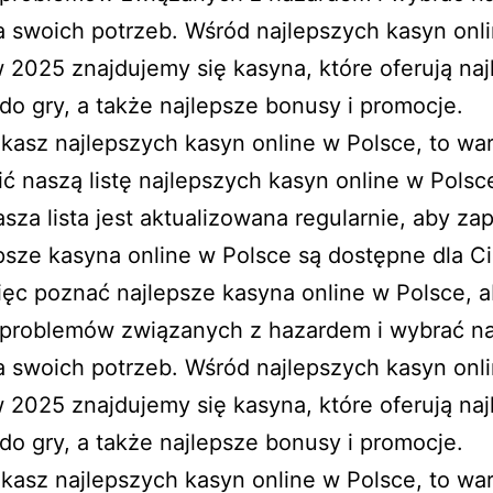
a swoich potrzeb. Wśród najlepszych kasyn onl
 2025 znajdujemy się kasyna, które oferują na
do gry, a także najlepsze bonusy i promocje.
ukasz najlepszych kasyn online w Polsce, to wa
ć naszą listę najlepszych kasyn online w Polsc
sza lista jest aktualizowana regularnie, aby za
psze kasyna online w Polsce są dostępne dla Ci
ęc poznać najlepsze kasyna online w Polsce, 
 problemów związanych z hazardem i wybrać na
a swoich potrzeb. Wśród najlepszych kasyn onl
 2025 znajdujemy się kasyna, które oferują na
do gry, a także najlepsze bonusy i promocje.
ukasz najlepszych kasyn online w Polsce, to wa