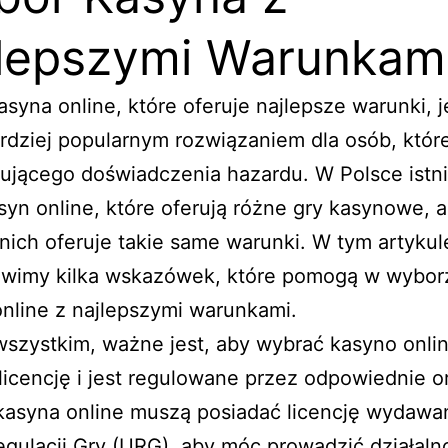
lepszymi Warunkam
syna online, które oferuje najlepsze warunki, j
rdziej popularnym rozwiązaniem dla osób, któr
ującego doświadczenia hazardu. W Polsce istni
syn online, które oferują różne gry kasynowe, a
nich oferuje takie same warunki. W tym artykul
awimy kilka wskazówek, które pomogą w wybor
nline z najlepszymi warunkami.
szystkim, ważne jest, aby wybrać kasyno onlin
licencję i jest regulowane przez odpowiednie 
kasyna online muszą posiadać licencję wydawa
gulacji Gry (URG), aby móc prowadzić działaln