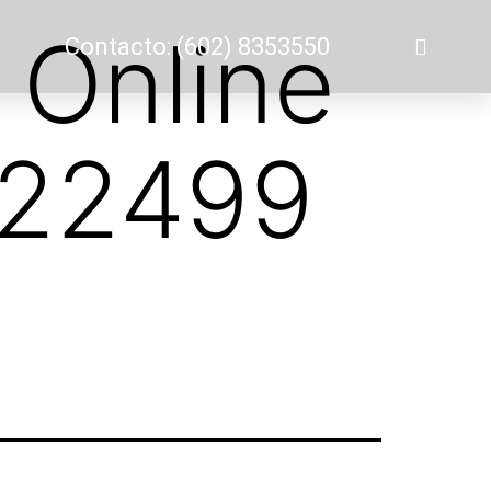
 Online
Contacto: (602) 8353550
.22499