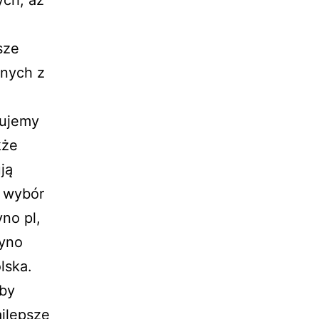
ych, aż
sze
anych z
dujemy
kże
ją
i wybór
yno pl,
syno
lska.
aby
jlepsze