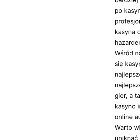
bardzie
po kasyn
profesjo
kasyna 
hazardem
Wśród n
się kasy
najlepsz
najlepsz
gier, a 
kasyno i
online a
Warto wi
uniknąć