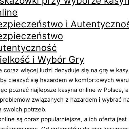
skazówki przy wyborze kasy
line
ezpieczeństwo i Autentyczno
ezpieczeństwo
utentyczność
ielkość i Wybór Gry
 coraz więcej ludzi decyduje się na grę w kas
 aby cieszyć się hazardem w komfortowych war
ęc poznać najlepsze kasyna online w Polsce, 
 problemów związanych z hazardem i wybrać na
a swoich potrzeb.
nline są coraz popularniejsze, a ich oferta jest