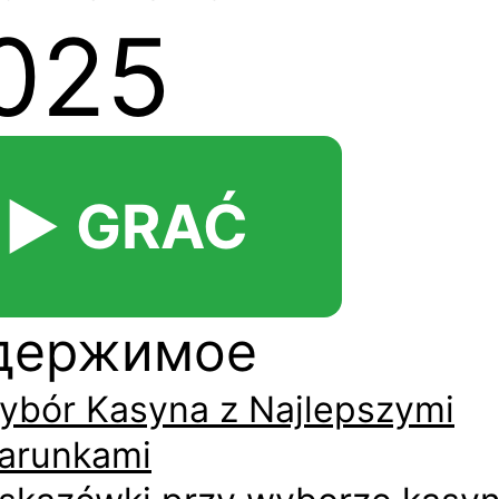
025
▶️ GRAĆ
держимое
ybór Kasyna z Najlepszymi
arunkami