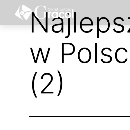
Najleps
w Pols
(2)