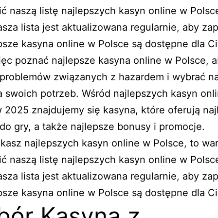
ć naszą listę najlepszych kasyn online w Polsc
sza lista jest aktualizowana regularnie, aby za
psze kasyna online w Polsce są dostępne dla Ci
ęc poznać najlepsze kasyna online w Polsce, 
 problemów związanych z hazardem i wybrać na
a swoich potrzeb. Wśród najlepszych kasyn onl
 2025 znajdujemy się kasyna, które oferują na
do gry, a także najlepsze bonusy i promocje.
ukasz najlepszych kasyn online w Polsce, to wa
ć naszą listę najlepszych kasyn online w Polsc
sza lista jest aktualizowana regularnie, aby za
psze kasyna online w Polsce są dostępne dla Ci
ór Kasyna z