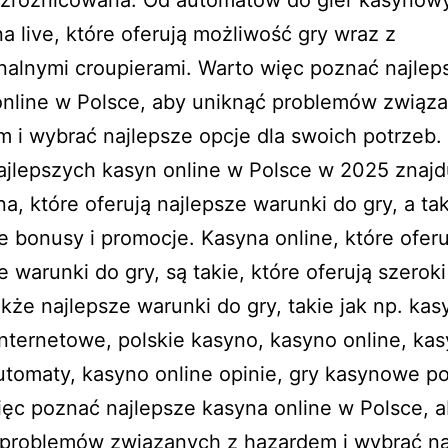
j zróżnicowana. Od automatów do gier kasynow
a live, które oferują możliwość gry wraz z
nalnymi croupierami. Warto więc poznać najlep
online w Polsce, aby uniknąć problemów związ
 i wybrać najlepsze opcje dla swoich potrzeb.
ajlepszych kasyn online w Polsce w 2025 znaj
na, które oferują najlepsze warunki do gry, a ta
e bonusy i promocje. Kasyna online, które oferu
e warunki do gry, są takie, które oferują szerok
także najlepsze warunki do gry, takie jak np. kas
nternetowe, polskie kasyno, kasyno online, ka
utomaty, kasyno online opinie, gry kasynowe po
ęc poznać najlepsze kasyna online w Polsce, 
 problemów związanych z hazardem i wybrać na