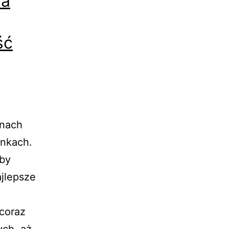
na
ść
ynach
unkach.
aby
jlepsze
 coraz