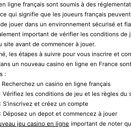
en ligne français sont soumis à des réglementa
, ce qui signifie que les joueurs français peuvent
 de jouer dans un environnement sécurisé et fia
galement important de vérifier les conditions de j
u site avant de commencer à jouer.
é, les étapes à suivre pour vous inscrire et c
dans un nouveau casino en ligne en France sont
s :
: Recherchez un casino en ligne français
 Vérifiez les conditions de jeu et les règles du 
: S’inscrivez et créez un compte
 : Déposez un depot et commencez à jouer
veau jeu casino en ligne
important de noter qu