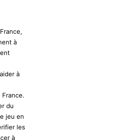
 France,
hent à
ment
aider à
 France.
er du
de jeu en
ifier les
cer à