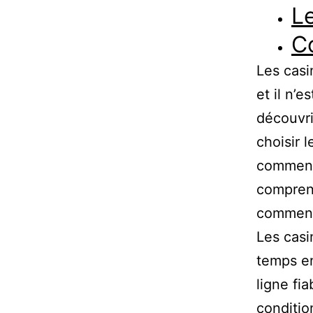
Le
Co
Les casi
et il n’
découvri
choisir 
commence
comprend
commence
Les casi
temps en
ligne fia
conditio