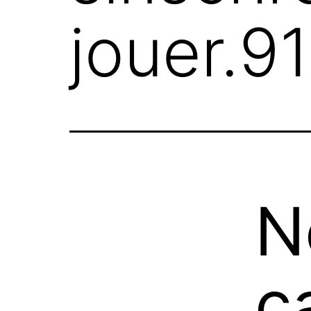
jouer.91
N
c