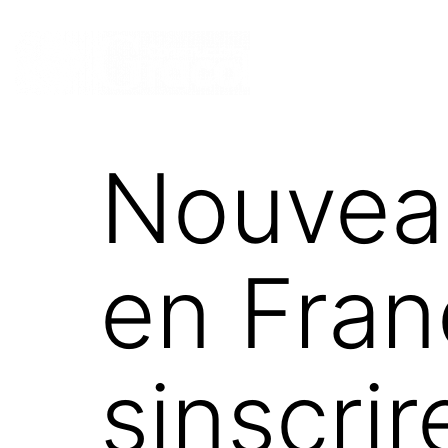
Nouveau
en Fra
sinscri