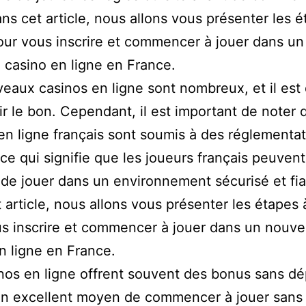
ans cet article, nous allons vous présenter les 
our vous inscrire et commencer à jouer dans un
casino en ligne en France.
eaux casinos en ligne sont nombreux, et il est d
ir le bon. Cependant, il est important de noter 
en ligne français sont soumis à des réglementa
, ce qui signifie que les joueurs français peuvent
 de jouer dans un environnement sécurisé et fia
 article, nous allons vous présenter les étapes 
s inscrire et commencer à jouer dans un nouv
n ligne en France.
nos en ligne offrent souvent des bonus sans dé
un excellent moyen de commencer à jouer sans 