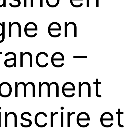
igne en
rance –
omment
inscrire et