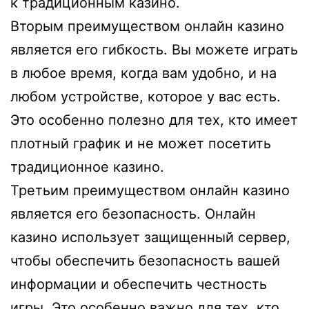
к традиционным казино.
Вторым преимуществом онлайн казино
является его гибкость. Вы можете играть
в любое время, когда вам удобно, и на
любом устройстве, которое у вас есть.
Это особенно полезно для тех, кто имеет
плотный график и не может посетить
традиционное казино.
Третьим преимуществом онлайн казино
является его безопасность. Онлайн
казино использует защищенный сервер,
чтобы обеспечить безопасность вашей
информации и обеспечить честность
игры. Это особенно важно для тех, кто