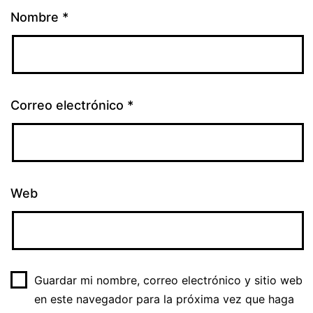
Nombre
*
Correo electrónico
*
Web
Guardar mi nombre, correo electrónico y sitio web
en este navegador para la próxima vez que haga