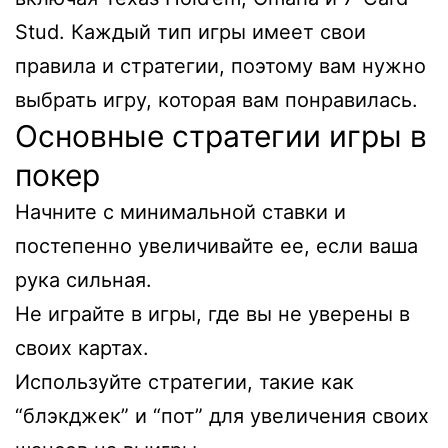
Stud. Каждый тип игры имеет свои
правила и стратегии, поэтому вам нужно
выбрать игру, которая вам понравилась.
Основные стратегии игры в
покер
Начните с минимальной ставки и
постепенно увеличивайте ее, если ваша
рука сильная.
Не играйте в игры, где вы не уверены в
своих картах.
Используйте стратегии, такие как
“блэкджек” и “пот” для увеличения своих