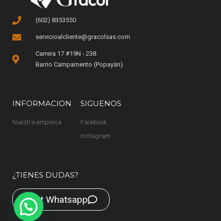
(602) 8353550
servicioalcliente@gracolsas.com
Carrera 17 #19N - 238
Barrio Campamento (Popayán)
INFORMACION
SIGUENOS
Nuestra empresa
Facebook
Instagram
¿TIENES DUDAS?
Chat Whatsapp