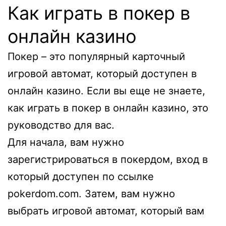
Как играть в покер в
онлайн казино
Покер – это популярный карточный
игровой автомат, который доступен в
онлайн казино. Если вы еще не знаете,
как играть в покер в онлайн казино, это
руководство для вас.
Для начала, вам нужно
зарегистрироваться в покердом, вход в
который доступен по ссылке
pokerdom.com. Затем, вам нужно
выбрать игровой автомат, который вам