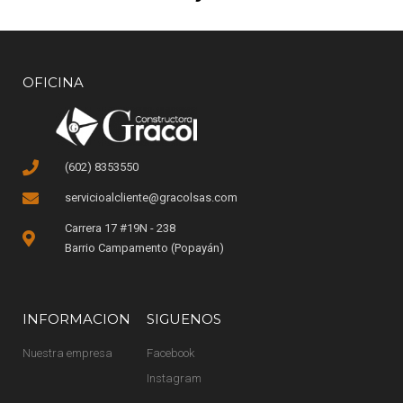
OFICINA
(602) 8353550
servicioalcliente@gracolsas.com
Carrera 17 #19N - 238
Barrio Campamento (Popayán)
INFORMACION
SIGUENOS
Nuestra empresa
Facebook
Instagram