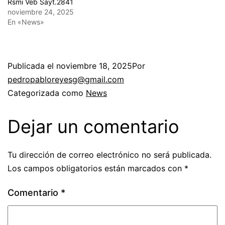
Rsmi Veb Sayt.2841
noviembre 24, 2025
En «News»
Publicada el
noviembre 18, 2025
Por
pedropabloreyesg@gmail.com
Categorizada como
News
Dejar un comentario
Tu dirección de correo electrónico no será publicada.
Los campos obligatorios están marcados con
*
Comentario
*