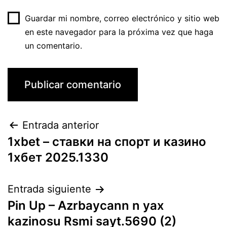
Guardar mi nombre, correo electrónico y sitio web
en este navegador para la próxima vez que haga
un comentario.
Entrada anterior
1xbet – ставки на спорт и казино
1хбет 2025.1330
Entrada siguiente
Pin Up – Azrbaycann n yax
kazinosu Rsmi sayt.5690 (2)