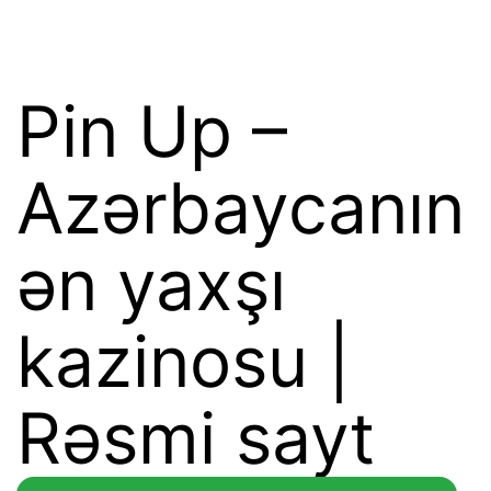
Pin Up –
Azərbaycanın
ən yaxşı
kazinosu |
Rəsmi sayt