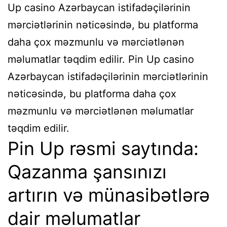
Up casino Azərbaycan istifadəçilərinin
mərciətlərinin nəticəsində, bu platforma
daha çox məzmunlu və mərciətlənən
məlumatlar təqdim edilir. Pin Up casino
Azərbaycan istifadəçilərinin mərciətlərinin
nəticəsində, bu platforma daha çox
məzmunlu və mərciətlənən məlumatlar
təqdim edilir.
Pin Up rəsmi saytında:
Qazanma şansınızı
artırın və münasibətlərə
dair məlumatlar