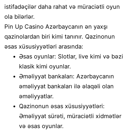
istifadəçilər daha rahat və müraciətli oyun
ola bilərlər.
Pin Up Casino Azərbaycanın ən yaxşı
qazinolardan biri kimi tanınır. Qazinonun
əsas xüsusiyyətləri arasında:
Əsas oyunlar: Slotlar, live kimi və bəzi
klasik kimi oyunlar.
Əməliyyat bankaları: Azərbaycanın
əməliyyat bankaları ilə əlaqəli olan
əməliyyatlar.
Qazinonun əsas xüsusiyyətləri:
Əməliyyat sürəti, müraciətli xidmətlər
və əsas oyunlar.