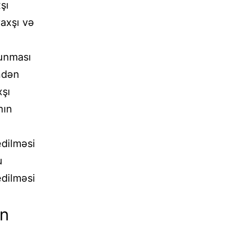
şı
axşı və
runması
ndən
xşı
nın
edilməsi
u
edilməsi
ən