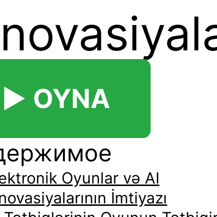
nnovasiyal
▶️ OYNA
держимое
ektronik Oyunlar və AI
novasiyalarının İmtiyazı