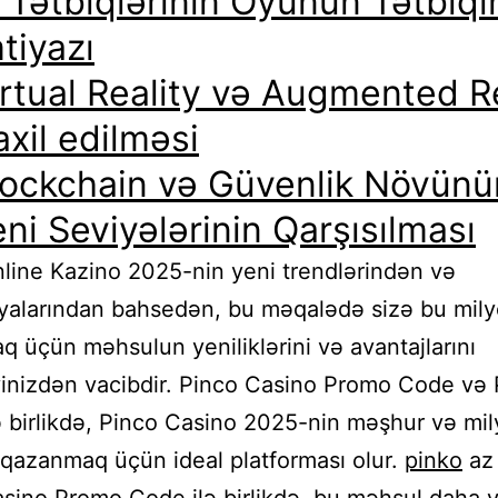
I Tətbiqlərinin Oyunun Tətbiq
tiyazı
rtual Reality və Augmented Re
xil edilməsi
lockchain və Güvenlik Növünü
ni Seviyələrinin Qarşısılması
line Kazino 2025-nin yeni trendlərindən və
yalarından bahsedən, bu məqalədə sizə bu mily
 üçün məhsulun yeniliklərini və avantajlarını
inizdən vacibdir. Pinco Casino Promo Code və 
 birlikdə, Pinco Casino 2025-nin məşhur və mil
qazanmaq üçün ideal platforması olur.
pinko
az