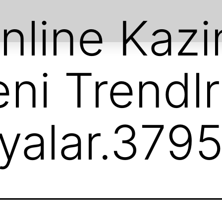
nline Kazi
ni Trendlr
yalar.379