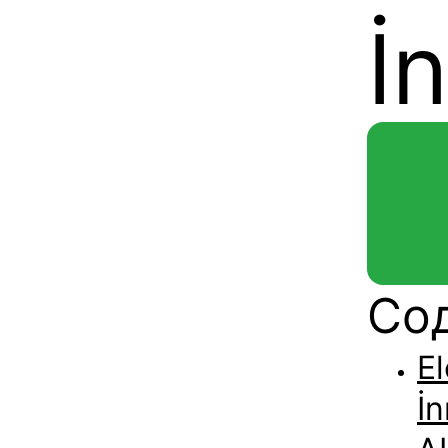
İ
Со
El
İn