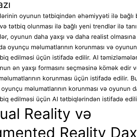
azı
qlərinin oyunun tətbiqindən əhəmiyyəti ilə bağlı 
və tətbiq olunması ilə bağlı yeni trendlər ilə tan
qlər, oyunun daha yaxşı və daha realist olmasın
 da oyunçu məlumatlarının korunması və oyunu
tbiq edilməsi üçün istifadə edilir. AI təmizləmələ
nun ən yaxşı formasını seçməsinə kömək edir v
əlumatlarının korunması üçün istifadə edilir. B
, oyunçu məlumatlarının korunması və oyunun 
biq edilməsi üçün AI tətbiqlərindən istifadə edili
tual Reality və
mented Reality Daxi