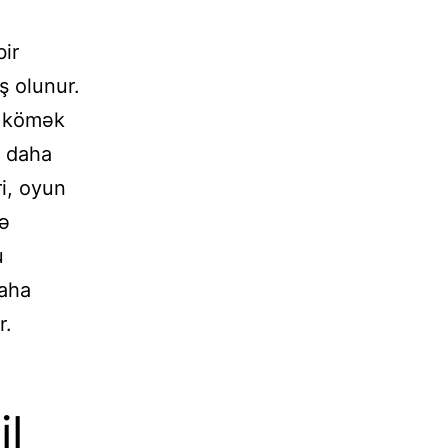
bir
ış olunur.
a kömək
n daha
ri, oyun
ə
u
daha
r.
l