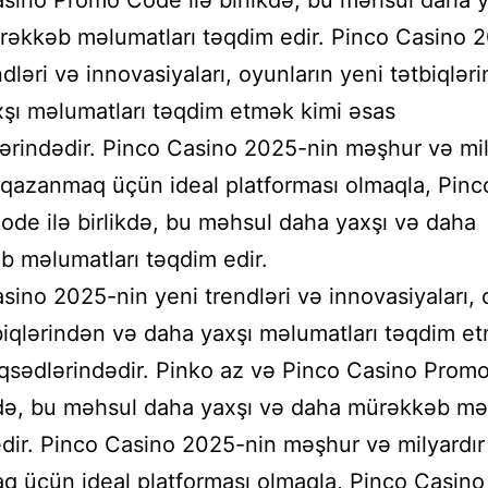
sino Promo Code ilə birlikdə, bu məhsul daha y
əkkəb məlumatları təqdim edir. Pinco Casino 
ndləri və innovasiyaları, oyunların yeni tətbiqlər
şı məlumatları təqdim etmək kimi əsas
rindədir. Pinco Casino 2025-nin məşhur və mil
qazanmaq üçün ideal platforması olmaqla, Pinc
de ilə birlikdə, bu məhsul daha yaxşı və daha
 məlumatları təqdim edir.
sino 2025-nin yeni trendləri və innovasiyaları, 
biqlərindən və daha yaxşı məlumatları təqdim e
qsədlərindədir. Pinko az və Pinco Casino Prom
ikdə, bu məhsul daha yaxşı və daha mürəkkəb mə
dir. Pinco Casino 2025-nin məşhur və milyardır
 üçün ideal platforması olmaqla, Pinco Casin