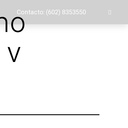
no
Contacto: (602) 8353550
 v
5