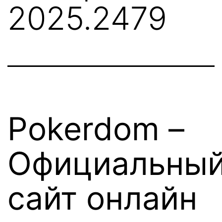
2025.2479
Pokerdom –
Официальны
сайт онлайн