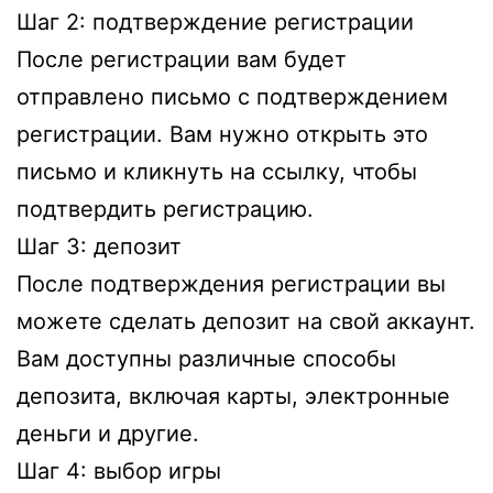
Шаг 2: подтверждение регистрации
После регистрации вам будет
отправлено письмо с подтверждением
регистрации. Вам нужно открыть это
письмо и кликнуть на ссылку, чтобы
подтвердить регистрацию.
Шаг 3: депозит
После подтверждения регистрации вы
можете сделать депозит на свой аккаунт.
Вам доступны различные способы
депозита, включая карты, электронные
деньги и другие.
Шаг 4: выбор игры