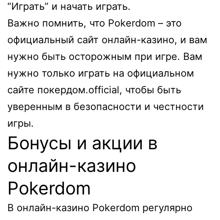
“Играть” и начать играть.
Важно помнить, что Pokerdom – это
официальный сайт онлайн-казино, и вам
нужно быть осторожным при игре. Вам
нужно только играть на официальном
сайте покердом.official, чтобы быть
уверенным в безопасности и честности
игры.
Бонусы и акции в
онлайн-казино
Pokerdom
В онлайн-казино Pokerdom регулярно