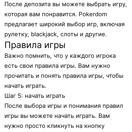
После депозита вы можете выбрать игру,
которая вам понравится. Pokerdom
предлагает широкий выбор игр, включая
рулетку, blackjack, слоты и другие.
Правила игры
Важно помнить, что у каждого игрока
есть свои правила игры. Вам нужно
прочитать и понять правила игры, чтобы
начать играть.
Шаг 5: начать играть
После выбора игры и понимания правил
игры вы можете начать играть. Вам
нужно просто кликнуть на кнопку