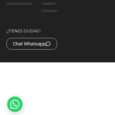
Nuestra empresa
Facebook
Instagram
¿TIENES DUDAS?
Chat Whatsapp