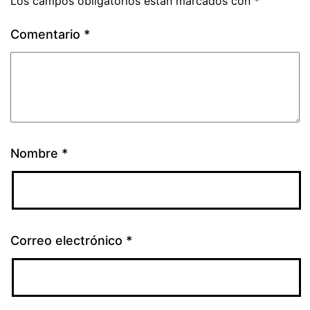
Los campos obligatorios están marcados con
*
Comentario
*
Nombre
*
Correo electrónico
*