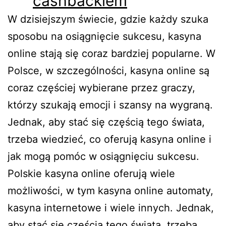
cashbackiem
W dzisiejszym świecie, gdzie każdy szuka
sposobu na osiągnięcie sukcesu, kasyna
online stają się coraz bardziej popularne. W
Polsce, w szczególności, kasyna online są
coraz częściej wybierane przez graczy,
którzy szukają emocji i szansy na wygraną.
Jednak, aby stać się częścią tego świata,
trzeba wiedzieć, co oferują kasyna online i
jak mogą pomóc w osiągnięciu sukcesu.
Polskie kasyna online oferują wiele
możliwości, w tym kasyna online automaty,
kasyna internetowe i wiele innych. Jednak,
aby stać się częścią tego świata, trzeba