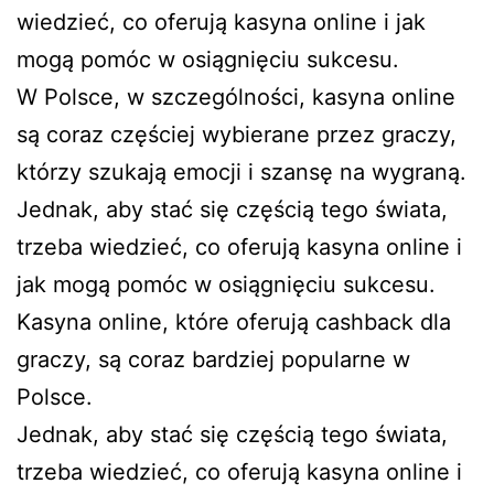
wiedzieć, co oferują kasyna online i jak
mogą pomóc w osiągnięciu sukcesu.
W Polsce, w szczególności, kasyna online
są coraz częściej wybierane przez graczy,
którzy szukają emocji i szansę na wygraną.
Jednak, aby stać się częścią tego świata,
trzeba wiedzieć, co oferują kasyna online i
jak mogą pomóc w osiągnięciu sukcesu.
Kasyna online, które oferują cashback dla
graczy, są coraz bardziej popularne w
Polsce.
Jednak, aby stać się częścią tego świata,
trzeba wiedzieć, co oferują kasyna online i