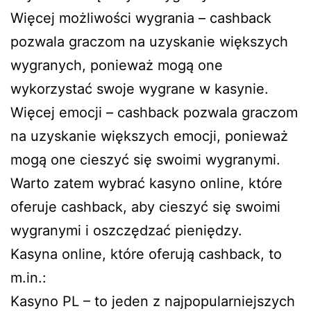
Więcej możliwości wygrania – cashback
pozwala graczom na uzyskanie większych
wygranych, ponieważ mogą one
wykorzystać swoje wygrane w kasynie.
Więcej emocji – cashback pozwala graczom
na uzyskanie większych emocji, ponieważ
mogą one cieszyć się swoimi wygranymi.
Warto zatem wybrać kasyno online, które
oferuje cashback, aby cieszyć się swoimi
wygranymi i oszczędzać pieniędzy.
Kasyna online, które oferują cashback, to
m.in.:
Kasyno PL – to jeden z najpopularniejszych