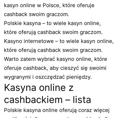
kasyn online w Polsce, które oferuje
cashback swoim graczom.
Polskie kasyna – to wiele kasyn online,
które oferują cashback swoim graczom.
Kasyno internetowe – to wiele kasyn online,
które oferują cashback swoim graczom.
Warto zatem wybrać kasyno online, które
oferuje cashback, aby cieszyć się swoimi
wygranymi i oszczędzać pieniędzy.
Kasyna online z
cashbackiem – lista
Polskie kasyna online oferują coraz więcej