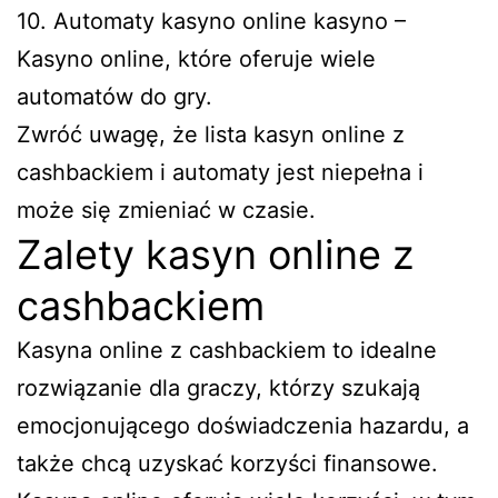
10. Automaty kasyno online kasyno –
Kasyno online, które oferuje wiele
automatów do gry.
Zwróć uwagę, że lista kasyn online z
cashbackiem i automaty jest niepełna i
może się zmieniać w czasie.
Zalety kasyn online z
cashbackiem
Kasyna online z cashbackiem to idealne
rozwiązanie dla graczy, którzy szukają
emocjonującego doświadczenia hazardu, a
także chcą uzyskać korzyści finansowe.