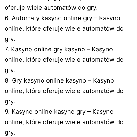
oferuje wiele automatów do gry.
6. Automaty kasyno online gry – Kasyno
online, które oferuje wiele automatów do
gry.
7. Kasyno online gry kasyno – Kasyno
online, które oferuje wiele automatów do
gry.
8. Gry kasyno online kasyno – Kasyno
online, które oferuje wiele automatów do
gry.
9. Kasyno online kasyno gry – Kasyno
online, które oferuje wiele automatów do
gry.