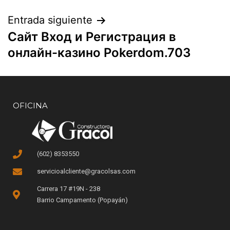
Entrada siguiente
Сайт Вход и Регистрация в
онлайн-казино Pokerdom.703
OFICINA
(602) 8353550
servicioalcliente@gracolsas.com
Carrera 17 #19N - 238
Barrio Campamento (Popayán)