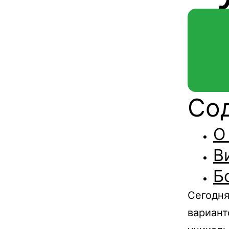
Со
О
В
Б
Сегодня
вариант