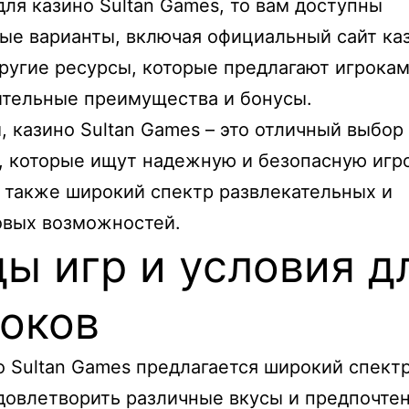
для казино Sultan Games, то вам доступны
ые варианты, включая официальный сайт каз
ругие ресурсы, которые предлагают игрока
тельные преимущества и бонусы.
, казино Sultan Games – это отличный выбор
, которые ищут надежную и безопасную игр
а также широкий спектр развлекательных и
овых возможностей.
ы игр и условия д
роков
о Sultan Games предлагается широкий спектр
довлетворить различные вкусы и предпочте