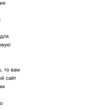
ия
я
 для
овую
, то вам
й сайт
ам
о