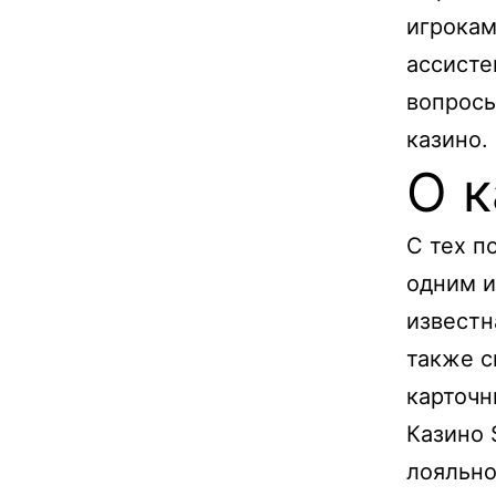
игрокам
ассисте
вопросы
казино.
О к
С тех п
одним и
известн
также с
карточн
Казино 
лояльно