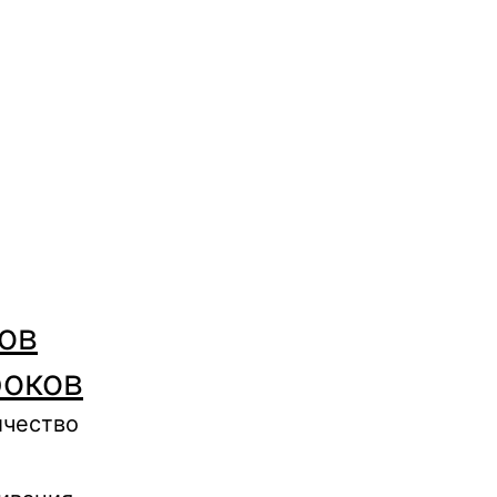
ов
роков
ичество