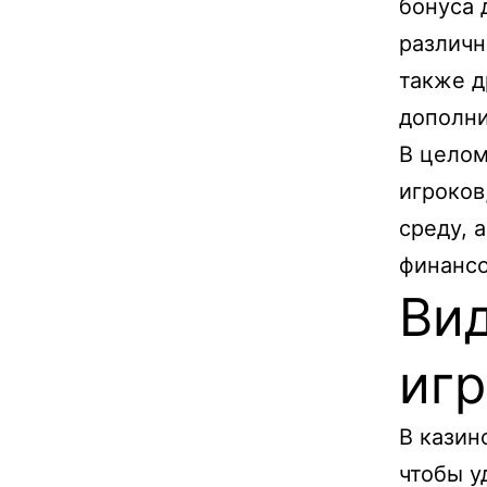
бонуса 
различн
также д
дополни
В целом
игроков
среду, 
финанс
Вид
иг
В казин
чтобы у