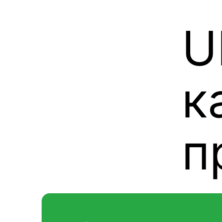
U
к
п