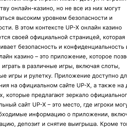
тву онлайн-казино, но не все из них могут
аться высоким уровнем безопасности и
сти. В этом контексте UP-X онлайн казино
тся своей официальной страницей, которая
ивает безопасность и конфиденциальность 
лайн казино – это приложение, которое поз
 играть в различные игры, включая слоты,
ые игры и рулетку. Приложение доступно дл
ния на официальном сайте UP-X, а также на 
х, которые предлагают зеркало официальног
ьный сайт UP-X – это место, где игроки мог
обходимые информацию о приложении, вклю
ацию, депозит и снятие выигрыша. Кроме тог