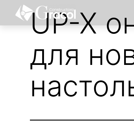
UP-X о
для но
настол