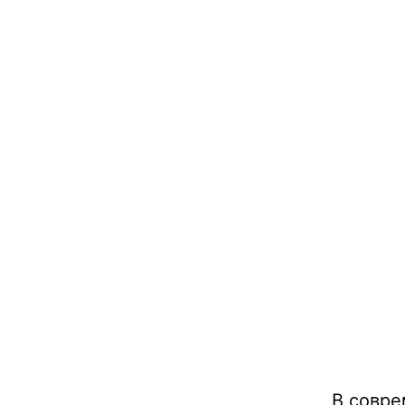
В совре