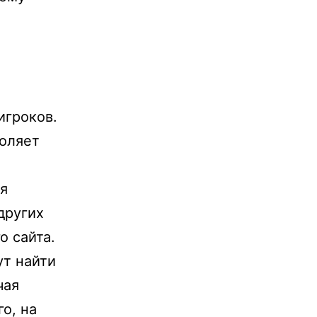
игроков.
воляет
я
других
о сайта.
ут найти
чая
о, на