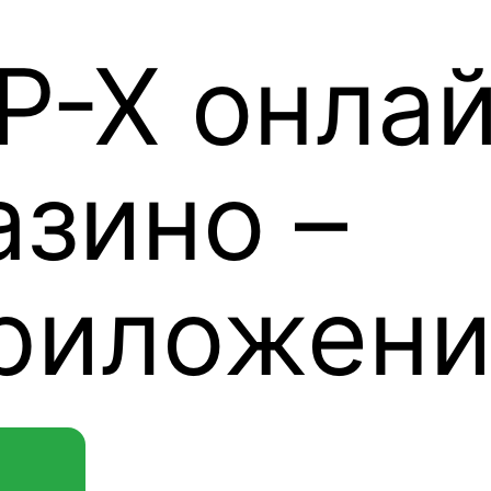
P-X онла
азино –
риложени