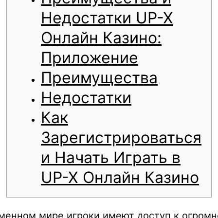
Недостатки UP-X
Онлайн Казино:
Приложение
Преимущества
Недостатки
Как
Зарегистрироваться
и Начать Играть в
UP-X Онлайн Казино
менном мире игроки имеют доступ к огром