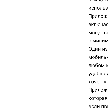
использ
Приложе
включая
могут в
с миним
Один из
мобильн
любом м
удобно 
хочет у
Приложе
которая
если пр