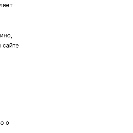
ляет
ино,
 сайте
ю о