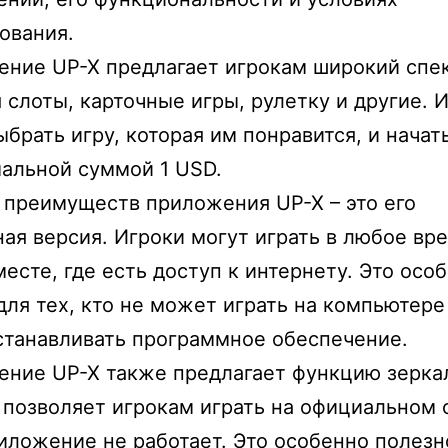
ования.
ние UP-X предлагает игрокам широкий спек
 слоты, карточные игры, рулетку и другие. 
ыбрать игру, которая им понравится, и начат
альной суммой 1 USD.
 преимуществ приложения UP-X – это его
ая версия. Игроки могут играть в любое вре
есте, где есть доступ к интернету. Это осо
для тех, кто не может играть на компьютере
станавливать программное обеспечение.
ние UP-X также предлагает функцию зерка
 позволяет игрокам играть на официальном 
иложение не работает. Это особенно полезн