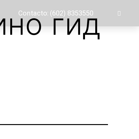
ино гид
Contacto: (602) 8353550