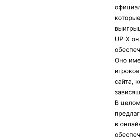
официал
которые
выигры
UP-X он
обеспеч
Оно име
игроков
сайта, 
зависящ
В целом
предлаг
в онлай
обеспеч