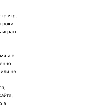
тр игр,
Игроки
ь играть
мя и в
бенно
 или не
ла,
сайте,
о в