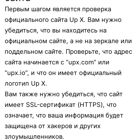
Первым шагом является проверка
официального сайта Up X. Вам нужно
убедиться, что вы находитесь на
официальном сайте, а не на зеркале или
поддельном сайте. Проверьте, что адрес
сайта начинается с “upx.com” или
“upx.io”, и что он имеет официальный
логотип Up X.
Вам также нужно убедиться, что сайт
имеет SSL-сертификат (HTTPS), что
означает, что ваша информация будет
защищена от хакеров и других
злоумышленников.