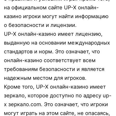
на официальном сайте UP-X онлайн-
казино игроки могут найти информацию
о безопасности и лицензии.
UP-X онлайн-казино имеет лицензию,
выданную на основании международных
стандартов и норм. Это означает, что
онлайн-казино соответствует всем
требованиям безопасности и является
надежным местом для игроков.
Кроме того, UP-X онлайн-казино имеет
зеркало, которое доступно по адресу up-
x зеркало.com. Это означает, что игроки
могут играть на этом сайте, не опасаясь,