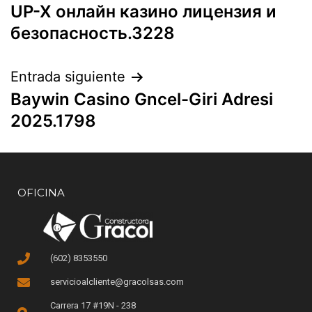
UP-X онлайн казино лицензия и
безопасность.3228
Entrada siguiente
Baywin Casino Gncel-Giri Adresi
2025.1798
OFICINA
(602) 8353550
servicioalcliente@gracolsas.com
Carrera 17 #19N - 238