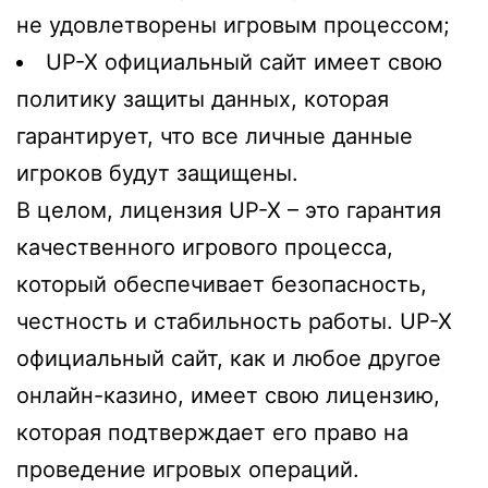
не удовлетворены игровым процессом;
UP-X официальный сайт имеет свою
политику защиты данных, которая
гарантирует, что все личные данные
игроков будут защищены.
В целом, лицензия UP-X – это гарантия
качественного игрового процесса,
который обеспечивает безопасность,
честность и стабильность работы. UP-X
официальный сайт, как и любое другое
онлайн-казино, имеет свою лицензию,
которая подтверждает его право на
проведение игровых операций.