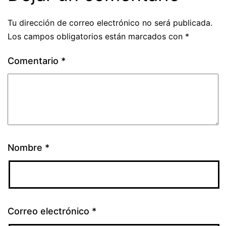
Tu dirección de correo electrónico no será publicada.
Los campos obligatorios están marcados con
*
Comentario
*
Nombre
*
Correo electrónico
*