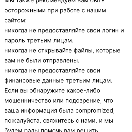
Мы также рекомендуем вам быть
осторожными при работе с нашим
сайтом:
никогда не предоставляйте свои логин и
пароль третьим лицам.
никогда не открывайте файлы, которые
вам не были отправлены.
никогда не предоставляйте свои
финансовые данные третьим лицам.
Если вы обнаружите какое-либо
мошенничество или подозрение, что
ваша информация была compromized,
пожалуйста, свяжитесь с нами, и мы
будем рады помочь вам решить