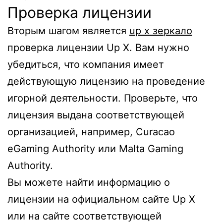
Проверка лицензии
Вторым шагом является
up x зеркало
проверка лицензии Up X. Вам нужно
убедиться, что компания имеет
действующую лицензию на проведение
игорной деятельности. Проверьте, что
лицензия выдана соответствующей
организацией, например, Curacao
eGaming Authority или Malta Gaming
Authority.
Вы можете найти информацию о
лицензии на официальном сайте Up X
или на сайте соответствующей