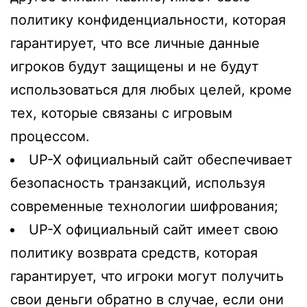
политику конфиденциальности, которая
гарантирует, что все личные данные
игроков будут защищены и не будут
использоваться для любых целей, кроме
тех, которые связаны с игровым
процессом.
UP-X официальный сайт обеспечивает
безопасность транзакций, используя
современные технологии шифрования;
UP-X официальный сайт имеет свою
политику возврата средств, которая
гарантирует, что игроки могут получить
свои деньги обратно в случае, если они