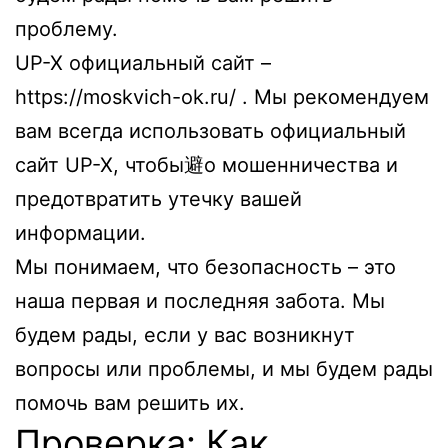
проблему.
UP-X официальный сайт –
https://moskvich-ok.ru/ . Мы рекомендуем
вам всегда использовать официальный
сайт UP-X, чтобы避о мошенничества и
предотвратить утечку вашей
информации.
Мы понимаем, что безопасность – это
наша первая и последняя забота. Мы
будем рады, если у вас возникнут
вопросы или проблемы, и мы будем рады
помочь вам решить их.
Проверка: Как